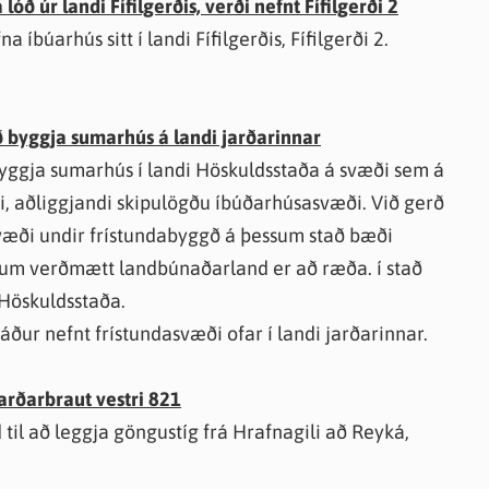
óð úr landi Fífilgerðis, verði nefnt Fífilgerði 2
 íbúarhús sitt í landi Fífilgerðis, Fífilgerði 2.
að byggja sumarhús á landi jarðarinnar
 byggja sumarhús í landi Höskuldsstaða á svæði sem á
, aðliggjandi skipulögðu íbúðarhúsasvæði. Við gerð
 svæði undir frístundabyggð á þessum stað bæði
um verðmætt landbúnaðarland er að ræða. í stað
 Höskuldsstaða.
áður nefnt frístundasvæði ofar í landi jarðarinnar.
arðarbraut vestri 821
 til að leggja göngustíg frá Hrafnagili að Reyká,