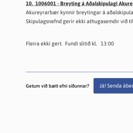
10. 1006001 - Breyting á Aðalskipulagi Akure
Akureyrarbær kynnir breytingar á aðalskipula
Skipulagsnefnd gerir ekki athugasemdir við ti
Fleira ekki gert. Fundi slitið kl. 13:00
Já! Senda ábe
Getum við bætt efni síðunnar?