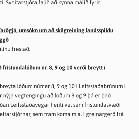
i. Sveitarstjóra falið að kynna málið fyrir
Varðgjá, umsókn um að skilgreining landsspildu
yggð
linu frestað.
frístundalóðum nr. 8, 9 og 10 verði breytt í
að breyta lóðum númer 8, 9 og 10 í Leifsstaðabrúnum í
rir nýja vegtengingu að lóðum 8 og 9 þá er það
ðan Leifsstaðavegar henti vel sem frístundasvæði
veitarstjórnar, sem fram koma m.a. í greinargerð frá