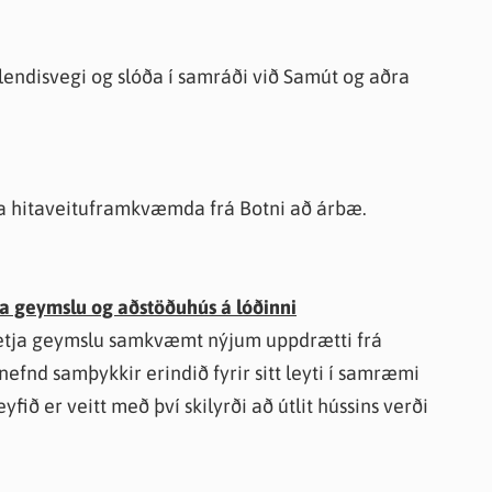
lendisvegi og slóða í samráði við Samút og aðra
 hitaveituframkvæmda frá Botni að árbæ.
a geymslu og aðstöðuhús á lóðinni
ðsetja geymslu samkvæmt nýjum uppdrætti frá
snefnd samþykkir erindið fyrir sitt leyti í samræmi
eyfið er veitt með því skilyrði að útlit hússins verði