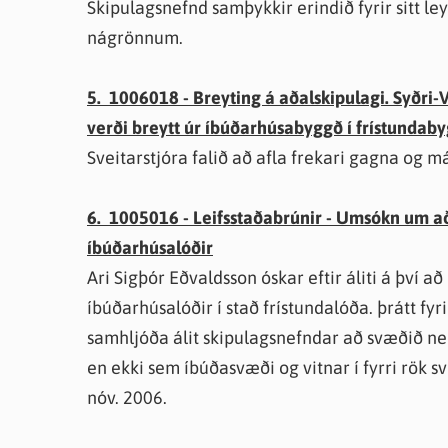
Skipulagsnefnd samþykkir erindið fyrir sitt leyt
nágrönnum.
5. 1006018 - Breyting á aðalskipulagi. Syðri-
verði breytt úr íbúðarhúsabyggð í frístundab
Sveitarstjóra falið að afla frekari gagna og má
6. 1005016 - Leifsstaðabrúnir - Umsókn um að 
íbúðarhúsalóðir
Ari Sigþór Eðvaldsson óskar eftir áliti á því 
íbúðarhúsalóðir í stað frístundalóða. þrátt fy
samhljóða álit skipulagsnefndar að svæðið ne
en ekki sem íbúðasvæði og vitnar í fyrri rök s
nóv. 2006.