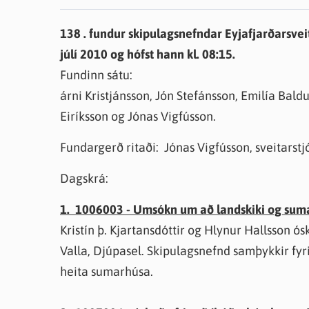
Farsæld barna
Íþrótta- og tómstundastyrkur
Umsó
138 . fundur skipulagsnefndar Eyjafjarðarsvei
Annað
júlí 2010 og hófst hann kl. 08:15.
Fundinn sátu:
árni Kristjánsson, Jón Stefánsson, Emilía Bald
Eiríksson og Jónas Vigfússon.
Fundargerð ritaði: Jónas Vigfússon, sveitarstjó
Dagskrá:
1. 1006003 - Umsókn um að landskiki og sumar
Kristín þ. Kjartansdóttir og Hlynur Hallsson ós
Valla, Djúpasel. Skipulagsnefnd samþykkir fyrir 
heita sumarhúsa.