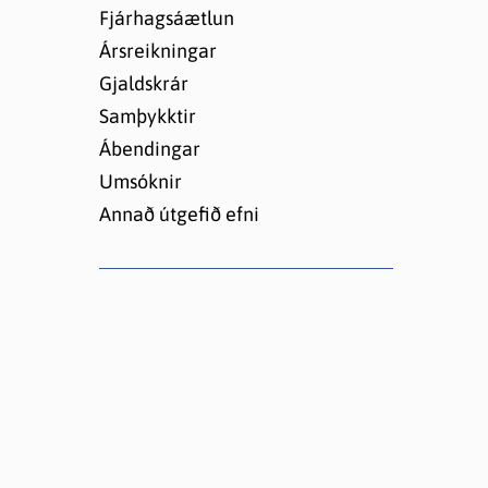
Lóðir í Hrafnagilshverfi
Fjárhagsáætlun
Ársreikningar
Gjaldskrár
Samþykktir
Ábendingar
Umsóknir
Annað útgefið efni