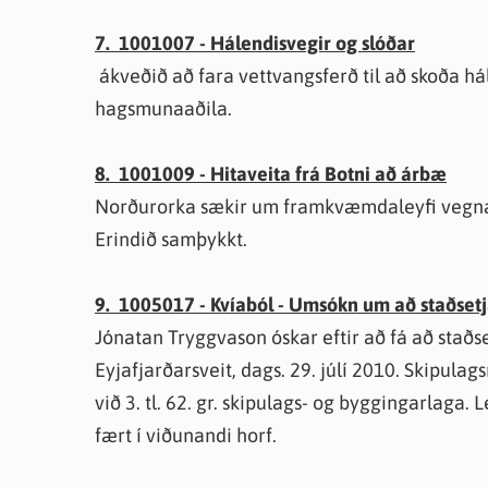
7. 1001007 - Hálendisvegir og slóðar
ákveðið að fara vettvangsferð til að skoða há
hagsmunaaðila.
8. 1001009 - Hitaveita frá Botni að árbæ
Norðurorka sækir um framkvæmdaleyfi vegna
Erindið samþykkt.
9. 1005017 - Kvíaból - Umsókn um að staðsetj
Jónatan Tryggvason óskar eftir að fá að sta
Eyjafjarðarsveit, dags. 29. júlí 2010. Skipulag
við 3. tl. 62. gr. skipulags- og byggingarlaga. L
fært í viðunandi horf.