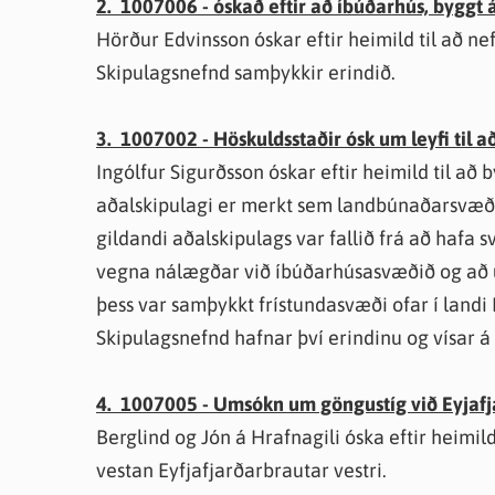
2. 1007006 - óskað eftir að íbúðarhús, byggt á l
Hörður Edvinsson óskar eftir heimild til að nefna
Skipulagsnefnd samþykkir erindið.
3. 1007002 - Höskuldsstaðir ósk um leyfi til 
Ingólfur Sigurðsson óskar eftir heimild til að
aðalskipulagi er merkt sem landbúnaðarsvæði
gildandi aðalskipulags var fallið frá að hafa
vegna nálægðar við íbúðarhúsasvæðið og að 
þess var samþykkt frístundasvæði ofar í landi
Skipulagsnefnd hafnar því erindinu og vísar á 
4. 1007005 - Umsókn um göngustíg við Eyjafj
Berglind og Jón á Hrafnagili óska eftir heimild
vestan Eyfjafjarðarbrautar vestri.