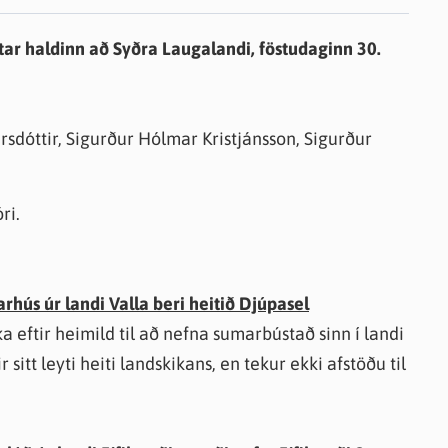
knir
tar haldinn að Syðra Laugalandi, föstudaginn 30.
 útgefið efni
ursdóttir, Sigurður Hólmar Kristjánsson, Sigurður
ri.
hús úr landi Valla beri heitið Djúpasel
ka eftir heimild til að nefna sumarbústað sinn í landi
sitt leyti heiti landskikans, en tekur ekki afstöðu til