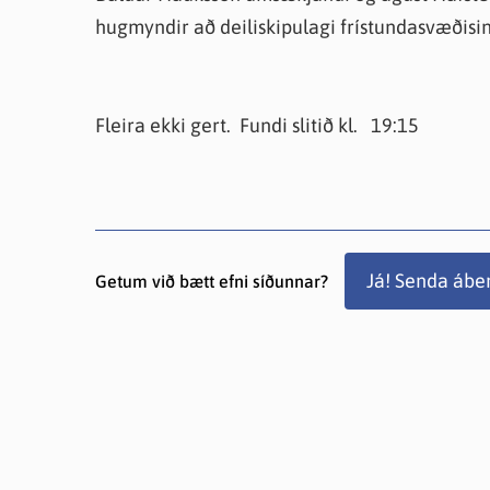
hugmyndir að deiliskipulagi frístundasvæðisin
Fleira ekki gert. Fundi slitið kl. 19:15
Já! Senda ábe
Getum við bætt efni síðunnar?