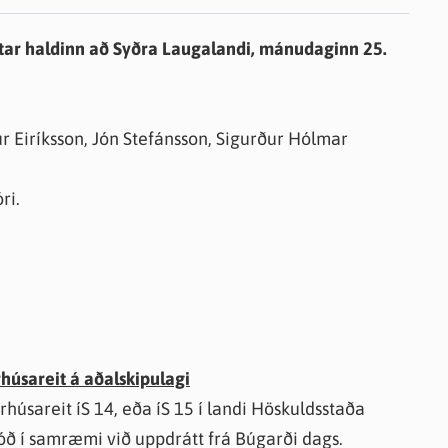
knir
itar haldinn að Syðra Laugalandi, mánudaginn 25.
 útgefið efni
ður Eiríksson, Jón Stefánsson, Sigurður Hólmar
ri.
húsareit á aðalskipulagi
húsareit íS 14, eða íS 15 í landi Höskuldsstaða
lóð í samræmi við uppdrátt frá Búgarði dags.