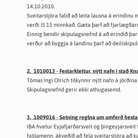
14.10.2010.
Sveitarstjóra falið að leita lausna á erindinu 
verði íS 15 minnkað. Gæta þarf að fjarlægða
Einnig bendir skipulagsnefnd á að erindið þa
verður að byggja á landinu þarf að deiliskipule
2. 1010013 - Festarklettur, nýtt nafn í stað K
Tómas Ingi Olrich tilkynnir nýtt nafn á jörðin
Skipulagsnefnd gerir ekki athugasemd.
3. 1009016 - Setning reglna um umferð hest
íBA hvetur Eyjafjarðarsveit og þingeyjarsveit 
hjólamenn. ákveðið að fela sveitarstjóra að k