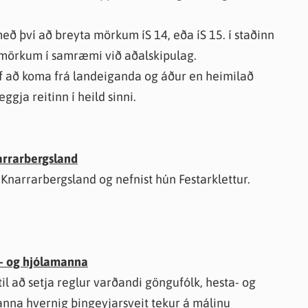
með því að breyta mörkum íS 14, eða íS 15. í staðinn
rmörkum í samræmi við aðalskipulag.
rf að koma frá landeiganda og áður en heimilað
ggja reitinn í heild sinni.
narrarbergsland
a Knarrarbergsland og nefnist hún Festarklettur.
a- og hjólamanna
til að setja reglur varðandi göngufólk, hesta- og
anna hvernig þingeyjarsveit tekur á málinu