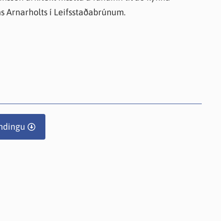
s Arnarholts í Leifsstaðabrúnum.
ndingu