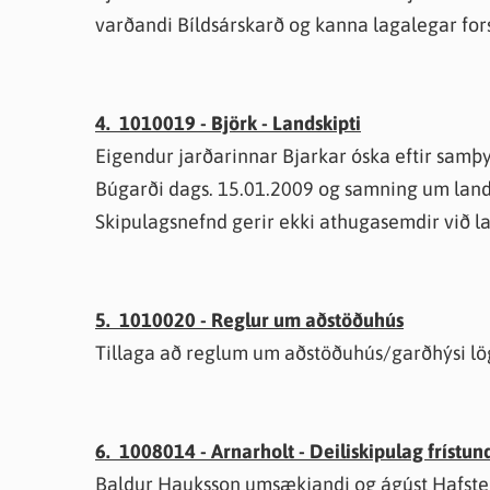
varðandi Bíldsárskarð og kanna lagalegar for
4. 1010019 - Björk - Landskipti
Eigendur jarðarinnar Bjarkar óska eftir samþy
Búgarði dags. 15.01.2009 og samning um landsk
Skipulagsnefnd gerir ekki athugasemdir við la
5. 1010020 - Reglur um aðstöðuhús
Tillaga að reglum um aðstöðuhús/garðhýsi lög
6. 1008014 - Arnarholt - Deiliskipulag frístu
Baldur Hauksson umsækjandi og ágúst Hafstei