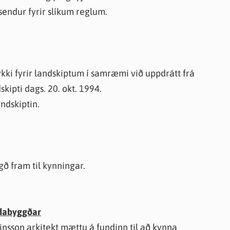
sendur fyrir slíkum reglum.
kki fyrir landskiptum í samræmi við uppdrátt frá
ipti dags. 20. okt. 1994.
ndskiptin.
ð fram til kynningar.
ndabyggðar
nsson arkitekt mættu á fundinn til að kynna