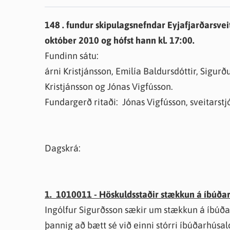
Farsæld barna
Íþrótta- og tómstundastyrkur
Umsó
148 . fundur skipulagsnefndar Eyjafjarðarsve
Annað
október 2010 og hófst hann kl. 17:00.
Fundinn sátu:
árni Kristjánsson, Emilía Baldursdóttir, Sigur
Kristjánsson og Jónas Vigfússon.
Fundargerð ritaði: Jónas Vigfússon, sveitarstjó
Dagskrá:
1. 1010011 - Höskuldsstaðir stækkun á íbúðar
Ingólfur Sigurðsson sækir um stækkun á íbúðar
þannig að bætt sé við einni stórri íbúðarhúsa