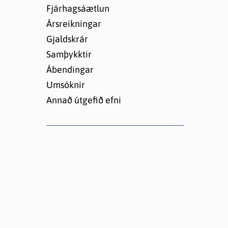
Lóðir í Hrafnagilshverfi
Fjárhagsáætlun
Ársreikningar
Gjaldskrár
Samþykktir
Ábendingar
Umsóknir
Annað útgefið efni