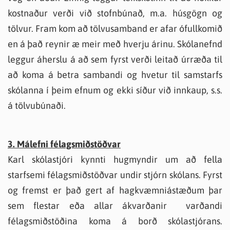
kostnaður verði við stofnbúnað, m.a. húsgögn og
tölvur. Fram kom að tölvusamband er afar ófullkomið
en á það reynir æ meir með hverju árinu. Skólanefnd
leggur áherslu á að sem fyrst verði leitað úrræða til
að koma á betra sambandi og hvetur til samstarfs
skólanna í þeim efnum og ekki síður við innkaup, s.s.
á tölvubúnaði.
3. Málefni félagsmiðstöðvar
Karl skólastjóri kynnti hugmyndir um að fella
starfsemi félagsmiðstöðvar undir stjórn skólans. Fyrst
og fremst er það gert af hagkvæmniástæðum þar
sem flestar eða allar ákvarðanir varðandi
félagsmiðstöðina koma á borð skólastjórans.