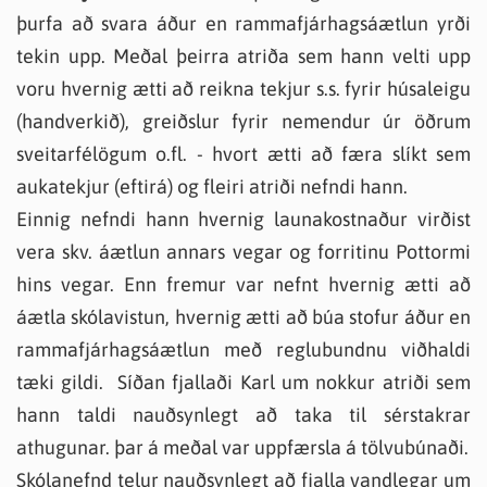
þurfa að svara áður en rammafjárhagsáætlun yrði
tekin upp. Meðal þeirra atriða sem hann velti upp
voru hvernig ætti að reikna tekjur s.s. fyrir húsaleigu
(handverkið), greiðslur fyrir nemendur úr öðrum
sveitarfélögum o.fl. - hvort ætti að færa slíkt sem
aukatekjur (eftirá) og fleiri atriði nefndi hann.
Einnig nefndi hann hvernig launakostnaður virðist
vera skv. áætlun annars vegar og forritinu Pottormi
hins vegar. Enn fremur var nefnt hvernig ætti að
áætla skólavistun, hvernig ætti að búa stofur áður en
rammafjárhagsáætlun með reglubundnu viðhaldi
tæki gildi. Síðan fjallaði Karl um nokkur atriði sem
hann taldi nauðsynlegt að taka til sérstakrar
athugunar. þar á meðal var uppfærsla á tölvubúnaði.
Skólanefnd telur nauðsynlegt að fjalla vandlegar um