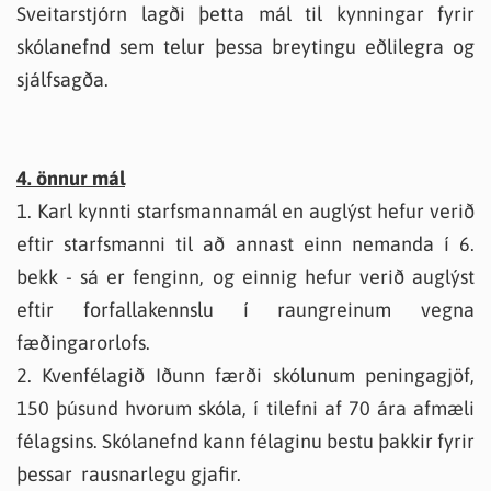
Sveitarstjórn lagði þetta mál til kynningar fyrir
skólanefnd sem telur þessa breytingu eðlilegra og
sjálfsagða.
4. önnur mál
1. Karl kynnti starfsmannamál en auglýst hefur verið
eftir starfsmanni til að annast einn nemanda í 6.
bekk - sá er fenginn, og einnig hefur verið auglýst
eftir forfallakennslu í raungreinum vegna
fæðingarorlofs.
2. Kvenfélagið Iðunn færði skólunum peningagjöf,
150 þúsund hvorum skóla, í tilefni af 70 ára afmæli
félagsins. Skólanefnd kann félaginu bestu þakkir fyrir
þessar rausnarlegu gjafir.