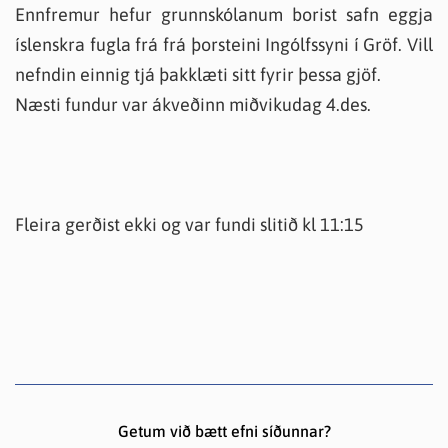
Ennfremur hefur grunnskólanum borist safn eggja
íslenskra fugla frá frá þorsteini Ingólfssyni í Gröf. Vill
nefndin einnig tjá þakklæti sitt fyrir þessa gjöf.
Næsti fundur var ákveðinn miðvikudag 4.des.
Fleira gerðist ekki og var fundi slitið kl 11:15
Getum við bætt efni síðunnar?