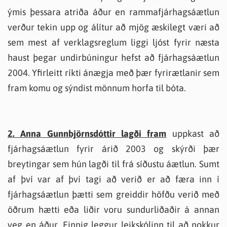
ýmis þessara atriða áður en rammafjárhagsáætlun
verður tekin upp og álítur að mjög æskilegt væri að
sem mest af verklagsreglum liggi ljóst fyrir næsta
haust þegar undirbúningur hefst að fjárhagsáætlun
2004. Yfirleitt ríkti ánægja með þær fyrirætlanir sem
fram komu og sýndist mönnum horfa til bóta.
2. Anna Gunnbjörnsdóttir lagði fram
uppkast að
fjárhagsáætlun fyrir árið 2003 og skýrði þær
breytingar sem hún lagði til frá síðustu áætlun. Sumt
af því var af því tagi að verið er að færa inn í
fjárhagsáætlun þætti sem greiddir höfðu verið með
öðrum hætti eða liðir voru sundurliðaðir á annan
veg en áður. Einnig leggur leikskólinn til að nokkur