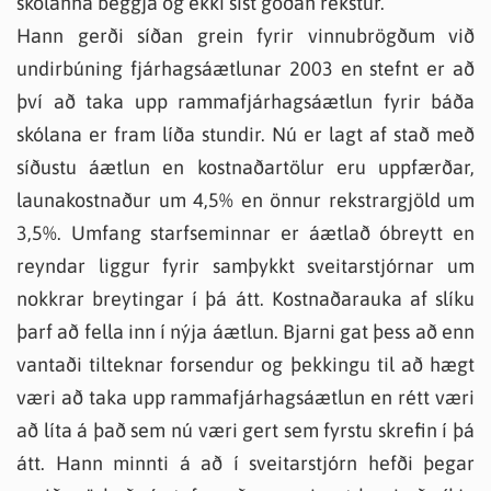
skólanna beggja og ekki síst góðan rekstur.
Hann gerði síðan grein fyrir vinnubrögðum við
undirbúning fjárhagsáætlunar 2003 en stefnt er að
því að taka upp rammafjárhagsáætlun fyrir báða
skólana er fram líða stundir. Nú er lagt af stað með
síðustu áætlun en kostnaðartölur eru uppfærðar,
launakostnaður um 4,5% en önnur rekstrargjöld um
3,5%. Umfang starfseminnar er áætlað óbreytt en
reyndar liggur fyrir samþykkt sveitarstjórnar um
nokkrar breytingar í þá átt. Kostnaðarauka af slíku
þarf að fella inn í nýja áætlun. Bjarni gat þess að enn
vantaði tilteknar forsendur og þekkingu til að hægt
væri að taka upp rammafjárhagsáætlun en rétt væri
að líta á það sem nú væri gert sem fyrstu skrefin í þá
átt. Hann minnti á að í sveitarstjórn hefði þegar