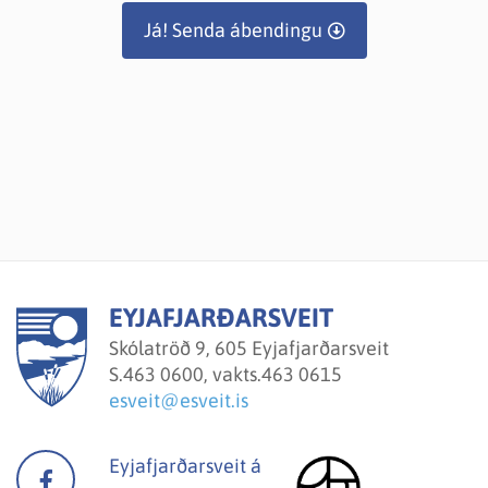
Já! Senda ábendingu
EYJAFJARÐARSVEIT
Skólatröð 9, 605 Eyjafjarðarsveit
S.
463 0600, vakts.463 0615
esveit@esveit.is
Eyjafjarðarsveit á