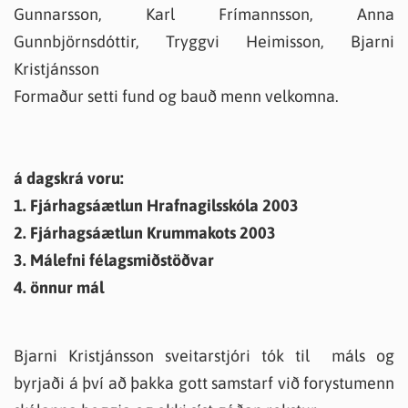
Gunnarsson, Karl Frímannsson, Anna
Gunnbjörnsdóttir, Tryggvi Heimisson, Bjarni
Kristjánsson
Formaður setti fund og bauð menn velkomna.
á dagskrá voru:
1. Fjárhagsáætlun Hrafnagilsskóla 2003
2. Fjárhagsáætlun Krummakots 2003
3. Málefni félagsmiðstöðvar
4. önnur mál
Bjarni Kristjánsson sveitarstjóri tók til máls og
byrjaði á því að þakka gott samstarf við forystumenn