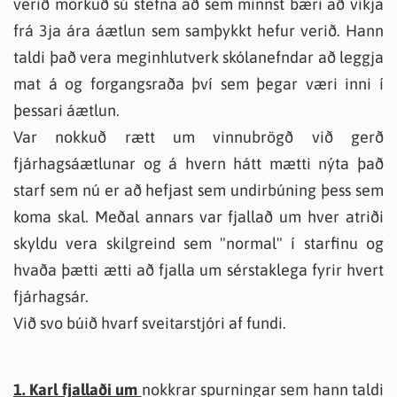
verið mörkuð sú stefna að sem minnst bæri að víkja
frá 3ja ára áætlun sem samþykkt hefur verið. Hann
taldi það vera meginhlutverk skólanefndar að leggja
mat á og forgangsraða því sem þegar væri inni í
þessari áætlun.
Var nokkuð rætt um vinnubrögð við gerð
fjárhagsáætlunar og á hvern hátt mætti nýta það
starf sem nú er að hefjast sem undirbúning þess sem
koma skal. Meðal annars var fjallað um hver atriði
skyldu vera skilgreind sem "normal" í starfinu og
hvaða þætti ætti að fjalla um sérstaklega fyrir hvert
fjárhagsár.
Við svo búið hvarf sveitarstjóri af fundi.
1. Karl fjallaði um
nokkrar spurningar sem hann taldi