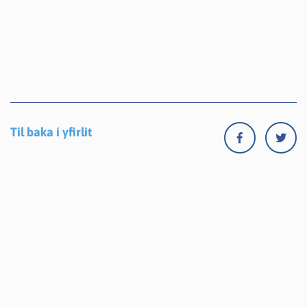
Til baka í yfirlit