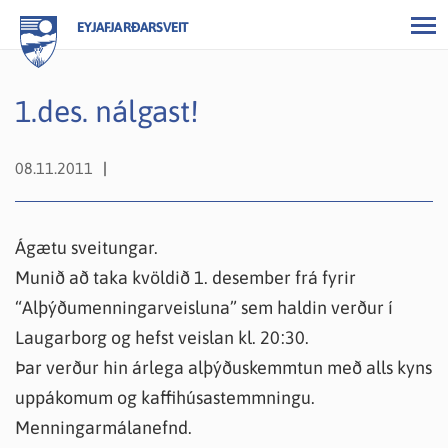
EYJAFJARÐARSVEIT
1.des. nálgast!
08.11.2011
Ágætu sveitungar.
Munið að taka kvöldið 1. desember frá fyrir
“Alþýðumenningarveisluna” sem haldin verður í
Laugarborg og hefst veislan kl. 20:30.
Þar verður hin árlega alþýðuskemmtun með alls kyns
uppákomum og kaffihúsastemmningu.
Menningarmálanefnd.