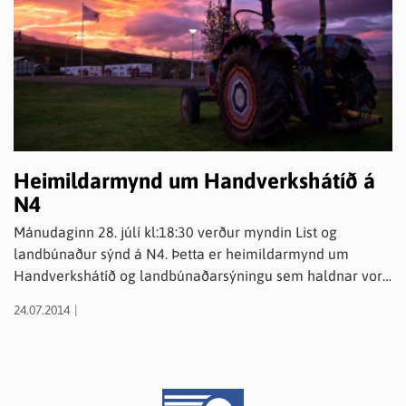
Heimildarmynd um Handverkshátíð á
N4
Mánudaginn 28. júlí kl:18:30 verður myndin List og
landbúnaður sýnd á N4. Þetta er heimildarmynd um
Handverkshátíð og landbúnaðarsýningu sem haldnar voru
sumarið 2012 í tilefni af 20 ára afmæli Handverkshátíðar
24.07.2014
og 80 ára afmæli Búnaðarsambands Eyjafjarðar.
Undirbúningur 22. Handverkshátíðar stendur sem hæst og
hlökkum við til að taka á móti gestum dagana 7.-10. ágúst
n.k..