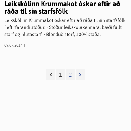
Leikskólinn Krummakot óskar eftir að
ráða til sín starfsfólk
Leikskólinn Krummakot óskar eftir að ráða til sín starfsfólk
í eftirfarandi stöður: • Stöður leikskólakennara, bæði fullt
starf og hlutastarf. • Blönduð störf, 100% staða.
09.07.2014
1
2