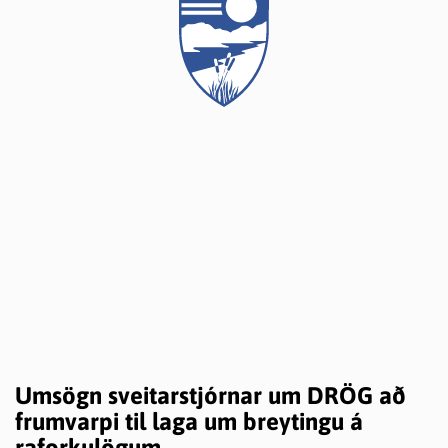
Umsögn sveitarstjórnar um DRÖG að
frumvarpi til laga um breytingu á
raforkulögum