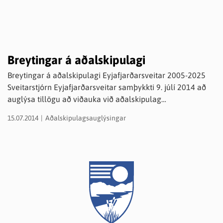
Breytingar á aðalskipulagi
Breytingar á aðalskipulagi Eyjafjarðarsveitar 2005-2025
Sveitarstjórn Eyjafjarðarsveitar samþykkti 9. júlí 2014 að
auglýsa tillögu að viðauka við aðalskipulag
Eyjafjarðarsveitar 2005-2025 skv. 1. mgr. 31 gr.
15.07.2014
Aðalskipulagsauglýsingar
skipulagslaga nr. 123/2010. Viðaukinn inniheldur viðbætur
og breytingar á stefnumörkun og skilmálum
aðalskipulagsins auk breytinga á landnotkun á
skipulagsuppdrætti og samantekt á vinnureglum vegna
skipulagsmála og framkvæmdaleyfa. Gerð er grein fyrir
áhrifum breytinga í greinargerð.