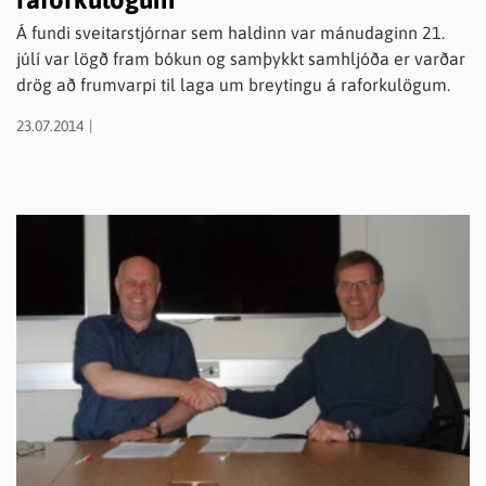
Á fundi sveitarstjórnar sem haldinn var mánudaginn 21.
júlí var lögð fram bókun og samþykkt samhljóða er varðar
drög að frumvarpi til laga um breytingu á raforkulögum.
23.07.2014