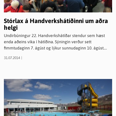
Stórlax á Handverkshátíðinni um aðra
helgi
Undirbúningur 22. Handverkshátíðar stendur sem hæst
enda aðeins vika í hátíðina. Sýningin verður sett
fimmtudaginn 7. ágúst og lýkur sunnudaginn 10. ágúst.
Sýningin hefur fengið að gjöf 1,5 m háa gestabók klædda
31.07.2014
laxaroði og verður hún staðsett í hjarta sýningarinnar og
hvetjum við gesti til að kvitta fyrir heimsókn sína í hana.
Sýningin verður fjölbreytt líkt og undanfarin ár. 91 sýnandi
af öllu landinu selur skart, fatnað, fylgihluti, textíl, keramik
og gler og á útisvæðinu er stórt tjald og skálar með
ýmiskonar íslenskum matvælum. Félag ungra bænda á
Norðurlandi býður upp á húsdýrasýningu auk
skemmtilegra viðburða, Búsaga sýnir gamlar vélar og
þjóðháttafélagið Handraðinn setur upp miðaldabúðir.