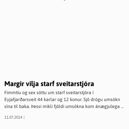
Margir vilja starf sveitarstjóra
Fimmtíu og sex sóttu um starf sveitarstjóra í
Eyjafjarðarsveit 44 karlar og 12 konur. Sjö drógu umsókn
sína til baka. Þessi mikli fjöldi umsókna kom ánægjulega á
óvart en staðfestir að í Eyjafjarðarsveit er eftirsóknarvert
11.07.2014
að búa og starfa. Hér að neðan er nafnalisti umsækjenda í
starfrófsröð.