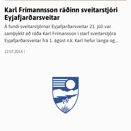
Karl Frímannsson ráðinn sveitarstjóri
Eyjafjarðarsveitar
Á fundi sveitarstjórnar Eyjafjarðarsveitar 21. júlí var
samþykkt að ráða Karl Frímansson í starf sveitarstjóra
Eyjafjarðarsveitar frá 1. ágúst n.k. Karl hefur langa og
farsæla reynslu af stjórnun í opinberum rekstri. Hann var
22.07.2014
skólastjóri Hrafnagilsskóla í 13 ár og undir hans stjórn
hlaut skólinn Íslensku menntaverðlaunin árið 2007.
Síðustu tvö rárin hefur hann starfað hjá Akureyrarbæ, fyrst
sem fræðslustjóri og síðan þróunarstjóri.