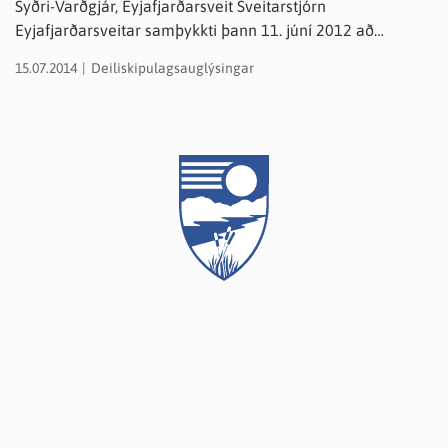
Syðri-Varðgjár, Eyjafjarðarsveit Sveitarstjórn
Eyjafjarðarsveitar samþykkti þann 11. júní 2012 að
auglýsa tillögu að deiliskipulagi fyrir ferðaþjónustu í landi
15.07.2014
Deiliskipulagsauglýsingar
Syðri-Varðgjár skv. 1. mgr. 41. gr. skipulagslaga nr.
123/2010. Skipulagssvæðið nær til verslunar- og
þjónustusvæðis, sem merkt verður VÞ5-a með breytingu á
Aðalskipulagi Eyjafjarðarsveitar 2005-2025 sem auglýst er
samhliða auglýsingu þessari. Í tillögunni er gert ráð fyrir
nýju gistihúsi og íbúðarhúsi.