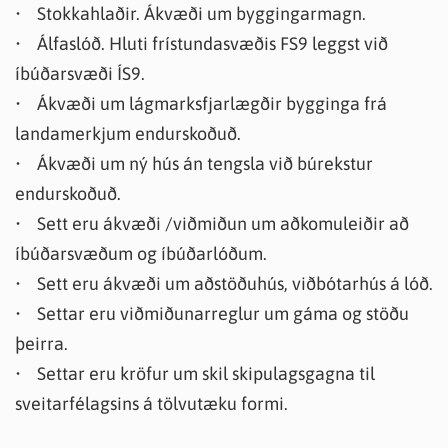
• Stokkahlaðir. Ákvæði um byggingarmagn.
• Álfaslóð. Hluti frístundasvæðis FS9 leggst við
íbúðarsvæði ÍS9.
• Ákvæði um lágmarksfjarlægðir bygginga frá
landamerkjum endurskoðuð.
• Ákvæði um ný hús án tengsla við búrekstur
endurskoðuð.
• Sett eru ákvæði /viðmiðun um aðkomuleiðir að
íbúðarsvæðum og íbúðarlóðum.
• Sett eru ákvæði um aðstöðuhús, viðbótarhús á lóð.
• Settar eru viðmiðunarreglur um gáma og stöðu
þeirra.
• Settar eru kröfur um skil skipulagsgagna til
sveitarfélagsins á tölvutæku formi.