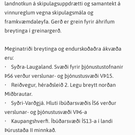
landnotkun á skipulagsuppdrætti og samantekt á
vinnureglum vegna skipulagsmála og
framkvæmdaleyfa. Gerð er grein fyrir áhrifum
breytinga í greinargerð.
Meginatriði breytinga og endurskoðaðra ákvæða
eru:
• Syðra-Laugaland. Svæði fyrir þjónustustofnanir
ÞS6 verður verslunar- og þjónustusvæði VÞ15.
• Reiðvegur, héraðsleið 2. Legu breytt norðan
Miðbrautar.
• Syðri-Varðgjá. Hluti íbúðarsvæðis ÍS6 verður
verslunar- og þjónustusvæði VÞ6-a
• Kaupangshverfi. Íbúðarsvæði ÍS13-a í landi
Þúrustaða II minnkað.