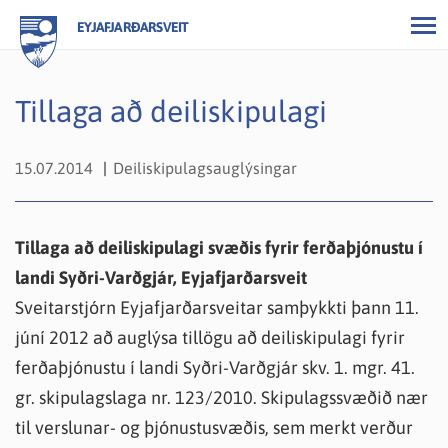
EYJAFJARÐARSVEIT
Tillaga að deiliskipulagi
15.07.2014
Deiliskipulagsauglýsingar
Tillaga að deiliskipulagi svæðis fyrir ferðaþjónustu í
landi Syðri-Varðgjár, Eyjafjarðarsveit
Sveitarstjórn Eyjafjarðarsveitar samþykkti þann 11.
júní 2012 að auglýsa tillögu að deiliskipulagi fyrir
ferðaþjónustu í landi Syðri-Varðgjár skv. 1. mgr. 41.
gr. skipulagslaga nr. 123/2010. Skipulagssvæðið nær
til verslunar- og þjónustusvæðis, sem merkt verður