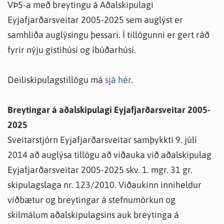
VÞ5-a með breytingu á Aðalskipulagi
Eyjafjarðarsveitar 2005-2025 sem auglýst er
samhliða auglýsingu þessari. Í tillögunni er gert ráð
fyrir nýju gistihúsi og íbúðarhúsi.
Deiliskipulagstillögu má
sjá hér
.
Breytingar á aðalskipulagi Eyjafjarðarsveitar 2005-
2025
Sveitarstjórn Eyjafjarðarsveitar samþykkti 9. júlí
2014 að auglýsa tillögu að viðauka við aðalskipulag
Eyjafjarðarsveitar 2005-2025 skv. 1. mgr. 31 gr.
skipulagslaga nr. 123/2010. Viðaukinn inniheldur
viðbætur og breytingar á stefnumörkun og
skilmálum aðalskipulagsins auk breytinga á