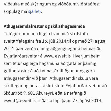
Viðauka með skýringum og viðbótum við staðfest
skipulag má
sjá hér
.
Athugasemdafrestur og skil athugasemda
Tillögurnar munu liggja frammi á skrifstofu
sveitarfélagsins frá 16. júlí 2014 til og með 27. ágúst
2014. þær verða einnig aðgengilegar á heimasíðu
Eyjafjarðarsveitar á www. esveit.is. Hverjum þeim
sem telur sig eiga hagsmuna að gæta er þannig
gefinn kostur á að kynna sér tillögunar og gera
athugasemdir við þær. Athugasemdir skulu vera
skriflegar og berast á skrifstofu Eyjafjarðarsveitar að
Skólatröð 9, 601 Akureyri, eða á netfangið
esveit@esveit.is í síðasta lagi þann 27. ágúst 2014.