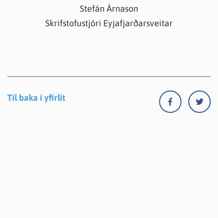
Stefán Árnason
Skrifstofustjóri Eyjafjarðarsveitar
Til baka í yfirlit