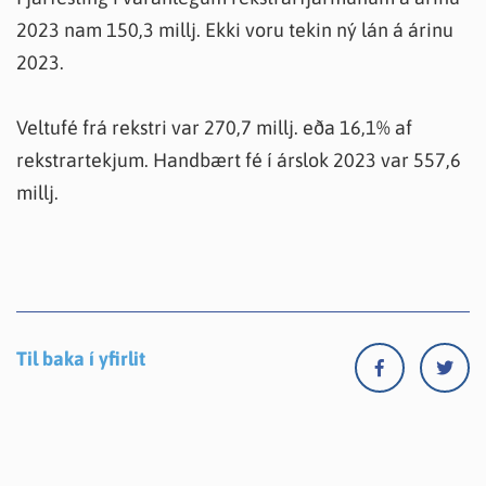
2023 nam 150,3 millj. Ekki voru tekin ný lán á árinu
2023.
Veltufé frá rekstri var 270,7 millj. eða 16,1% af
rekstrartekjum. Handbært fé í árslok 2023 var 557,6
millj.
Til baka í yfirlit