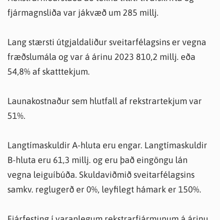
fjármagnsliða var jákvæð um 285 millj.
Lang stærsti útgjaldaliður sveitarfélagsins er vegna
fræðslumála og var á árinu 2023 810,2 millj. eða
54,8% af skatttekjum.
Launakostnaður sem hlutfall af rekstrartekjum var
51%.
Langtímaskuldir A-hluta eru engar. Langtímaskuldir
B-hluta eru 61,3 millj. og eru það eingöngu lán
vegna leiguíbúða. Skuldaviðmið sveitarfélagsins
samkv. reglugerð er 0%, leyfilegt hámark er 150%.
Fjárfesting í varanlegum rekstrarfjármunum á árinu