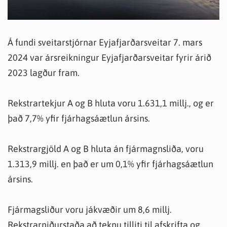
Á fundi sveitarstjórnar Eyjafjarðarsveitar 7. mars
2024 var ársreikningur Eyjafjarðarsveitar fyrir árið
2023 lagður fram.
Rekstrartekjur A og B hluta voru 1.631,1 millj., og er
það 7,7% yfir fjárhagsáætlun ársins.
Rekstrargjöld A og B hluta án fjármagnsliða, voru
1.313,9 millj. en það er um 0,1% yfir fjárhagsáætlun
ársins.
Fjármagsliður voru jákvæðir um 8,6 millj.
Rekstrarniðurstaða að teknu tilliti til afskrifta og