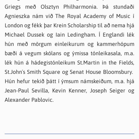
Griegs með Olsztyn Philharmonia. Þá stundaði
Agnieszka nám við The Royal Academy of Music í
London og fékk þar Krein Scholarship til að nema hjá
Michael Dussek og Iain Ledingham. Í Englandi lék
hún með mörgum einleikurum og kammerhópum
bæði á vegum skólans og ýmissa tónleikasala, m.a.
lék hún á hádegistónleikum St.Martin in the Fields,
St.John´s Smith Square og Senat House Bloomsbury.
Hún hefur tekið þátt í ýmsum námskeiðum, m.a. hjá
Jean-Paul Sevilla, Kevin Kenner, Joseph Seiger og
Alexander Pablovic.