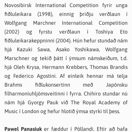
Novosibirsk International Competition fyrir unga
fiðluleikara (1998), einnig þriðju verðlaun í
Wolfgang Marchner International Competition
(2002) og fyrstu verðlaun í Toshiya Eto
fiðluleikarakeppninni (2004). Hún hefur stundað nám
hjá Kazuki Sawa, Asako Yoshikawa, Wolfgang
Marschner og tekið þátt í ýmsum námskeiðum, t.d.
hjá Oleh Krysa, Hermann Krebbers, Thomas Brandis
og Federico Agostini. Af einleik hennar má telja
Brahms fiðlukonsertinn með Japönsku
fílharmoníuhljómsveitinni í fyrra. Chihiro stundar nú
nám hjá Gyorgy Pauk við The Royal Academy of
Music í London og hefur hlotið ýmsa styrki til þess.
Pawel Panasiuk
er fæddur í Póllandi. Eftir að hafa