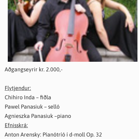
Aðgangseyrir kr. 2.000,-
Flytjendur:
Chihiro Inda – fiðla
Pawel Panasiuk – selló
Agnieszka Panasiuk –piano
Efnisskrá:
Anton Arensky: Píanótríó í d-moll Op. 32