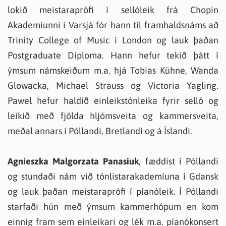
lokið meistaraprófi í sellóleik frá Chopin
Akademíunni í Varsjá fór hann til framhaldsnáms að
Trinity College of Music í London og lauk þaðan
Postgraduate Diploma. Hann hefur tekið þátt í
ýmsum námskeiðum m.a. hjá Tobias Kühne, Wanda
Glowacka, Michael Strauss og Victoria Yagling.
Pawel hefur haldið einleikstónleika fyrir selló og
leikið með fjölda hljómsveita og kammersveita,
meðal annars í Póllandi, Bretlandi og á Íslandi.
Agnieszka Malgorzata Panasiuk
, fæddist í Póllandi
og stundaði nám við tónlistarakademíuna í Gdansk
og lauk þaðan meistaraprófi í píanóleik. Í Póllandi
starfaði hún með ýmsum kammerhópum en kom
einnig fram sem einleikari og lék m.a. píanókonsert