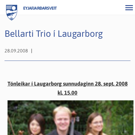
EYJAFJARÐARSVEIT
Bellarti Trio í Laugarborg
28.09.2008
Tónleikar í Laugarborg sunnudaginn 28. sept. 2008
kl. 15.00