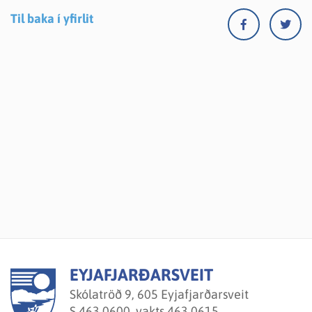
Til baka í yfirlit
EYJAFJARÐARSVEIT
Skólatröð 9, 605 Eyjafjarðarsveit
S.
463 0600, vakts.463 0615