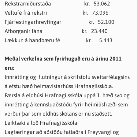
Rekstrarniðurstaða kr. 53.062
Veltufé frá rekstri kr. 73.096
Fjárfestingarhreyfingar kr. 52.100
Afborganir lána kr. 23.440
Lækkun á handbæru fé kr. 5.443
Meðal verkefna sem fyrirhuguð eru á árinu 2011
eru:
Innrétting og flutningur á skrifstofu sveitarfélagsins
á efstu hæð heimavistarhúss Hrafnagilsskóla.
Færsla á eldhúsi Hrafnagilsskóla uppá 1. hæð svo og
innrétting á kennsluaðstöðu fyrir heimilisfræði sem
verður þar sem eldhús skólans er nú staðsett.
Leiktæki á lóð Hrafnagilsskóla.
Lagfæringar að aðstöðu fatlaðra í Freyvangi og