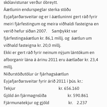
skólavistunar verður óbreytt.
Áætlunin endurspeglar sterka stöðu
Eyjafjarðarsveitar og er í áætluninni gert ráð fyrir
meiri fjárfestingum og meira viðhaldi fasteigna en
verið hefur síðan 2007. Samþykkt var
fjárfestingaáætlun kr. 86,1 millj. og áætlun um
viðhald fasteigna kr. 20,0 millj.
Ekki er gert ráð fyrir neinum nýjum lántökum en
afborganir lána á árinu 2011 eru áætlaðar kr. 23,4
millj.
Niðurstöðutölur úr fjárhagsáætlun
Eyjafjarðarsveitar fyrir árið 2011 í þús. kr.:
Tekjur kr. 656.160
Gjöld án fjármagnsliða kr. 590.861
Fjármunatekjur og gjöld kr. 2.237