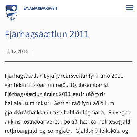
EYJAFJARÐARSVEIT
Fjárhagsáætlun 2011
14.12.2010
Fjárhagsáætlun Eyjafjarðarsveitar fyrir árið 2011
var tekin til síðari umræðu 10. desember s.l.
Fjárhagsáætlun ársins 2011 gerir ráð fyrir
hallalausum rekstri. Gert er ráð fyrir að öllum
gjaldskrárhækkunum sé haldið í lágmarki. En vegna
aukins kostnaðar verður þó að hækka holræsagjald,
rotþróargjald og sorpgjald. Gjaldskrá leikskóla og