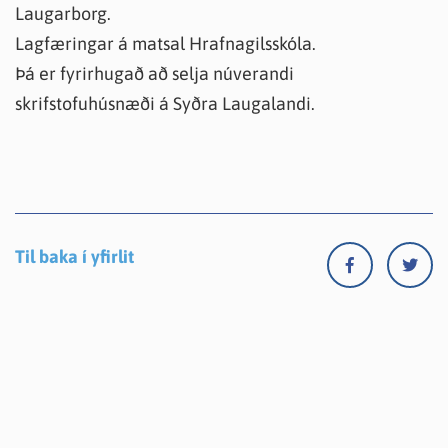
Laugarborg.
Lagfæringar á matsal Hrafnagilsskóla.
Þá er fyrirhugað að selja núverandi
skrifstofuhúsnæði á Syðra Laugalandi.
Til baka í yfirlit