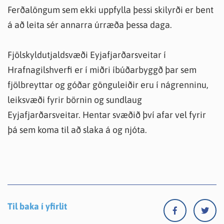
Ferðalöngum sem ekki uppfylla þessi skilyrði er bent
á að leita sér annarra úrræða þessa daga.
Fjölskyldutjaldsvæði Eyjafjarðarsveitar í
Hrafnagilshverfi er í miðri íbúðarbyggð þar sem
fjölbreyttar og góðar gönguleiðir eru í nágrenninu,
leiksvæði fyrir börnin og sundlaug
Eyjafjarðarsveitar. Hentar svæðið því afar vel fyrir
þá sem koma til að slaka á og njóta.
Til baka í yfirlit