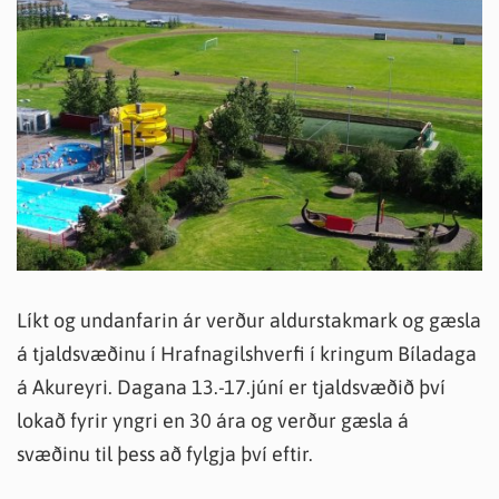
Líkt og undanfarin ár verður aldurstakmark og gæsla
á tjaldsvæðinu í Hrafnagilshverfi í kringum Bíladaga
á Akureyri. Dagana 13.-17.júní er tjaldsvæðið því
lokað fyrir yngri en 30 ára og verður gæsla á
svæðinu til þess að fylgja því eftir.