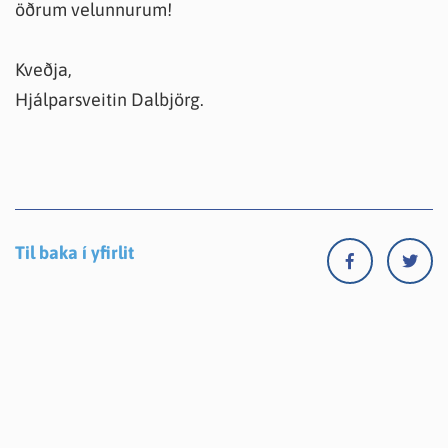
öðrum velunnurum!
Kveðja,
Hjálparsveitin Dalbjörg.
Til baka í yfirlit