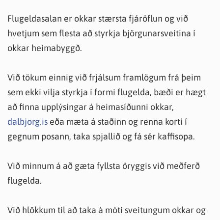
Flugeldasalan er okkar stærsta fjáröflun og við
hvetjum sem flesta að styrkja björgunarsveitina í
okkar heimabyggð.
Við tökum einnig við frjálsum framlögum frá þeim
sem ekki vilja styrkja í formi flugelda, bæði er hægt
að finna upplýsingar á heimasíðunni okkar,
dalbjorg.is
eða mæta á staðinn og renna korti í
gegnum posann, taka spjallið og fá sér kaffisopa.
Við minnum á að gæta fyllsta öryggis við meðferð
flugelda.
Við hlökkum til að taka á móti sveitungum okkar og