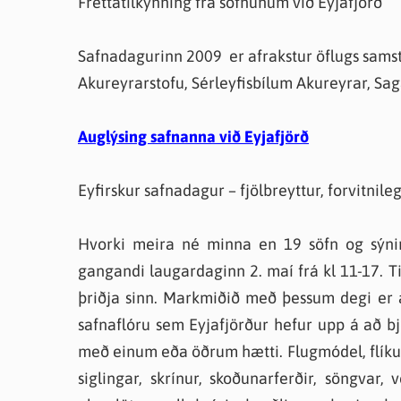
Fréttatilkynning frá söfnunum við Eyjafjörð
Farsæld barna
Íþrótta- og tómstundastyrkur
Umsó
Annað
Safnadagurinn 2009 er afrakstur öflugs samstar
Akureyrarstofu, Sérleyfisbílum Akureyrar, Sa
Auglýsing safnanna við Eyjafjörð
Eyfirskur safnadagur – fjölbreyttur, forvitnile
Hvorki meira né minna en 19 söfn og sýnin
gangandi laugardaginn 2. maí frá kl 11-17. Ti
þriðja sinn. Markmiðið með þessum degi er a
safnaflóru sem Eyjafjörður hefur upp á að b
með einum eða öðrum hætti. Flugmódel, flíkur
siglingar, skrínur, skoðunarferðir, söngvar, 