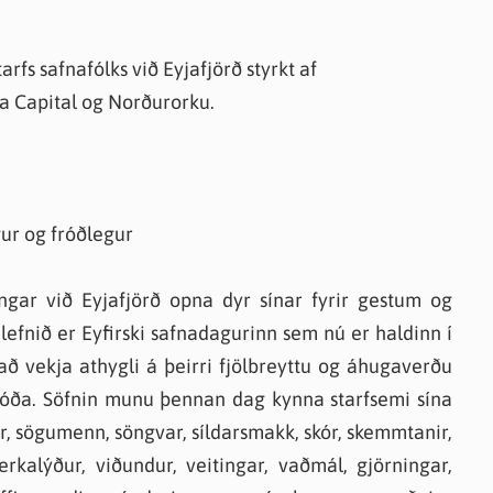
knir
 útgefið efni
fs safnafólks við Eyjafjörð styrkt af
ga Capital og Norðurorku.
gur og fróðlegur
gar við Eyjafjörð opna dyr sínar fyrir gestum og
lefnið er Eyfirski safnadagurinn sem nú er haldinn í
ð vekja athygli á þeirri fjölbreyttu og áhugaverðu
jóða. Söfnin munu þennan dag kynna starfsemi sína
, sögumenn, söngvar, síldarsmakk, skór, skemmtanir,
verkalýður, viðundur, veitingar, vaðmál, gjörningar,