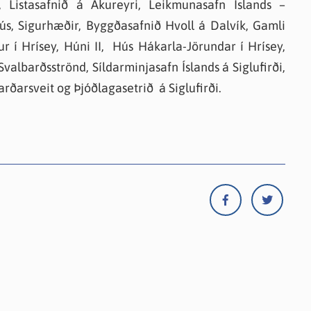
, Listasafnið á Akureyri, Leikmunasafn Íslands –
ús, Sigurhæðir, Byggðasafnið Hvoll á Dalvík, Gamli
r í Hrísey, Húni II, Hús Hákarla-Jörundar í Hrísey,
valbarðsströnd, Síldarminjasafn Íslands á Siglufirði,
ðarsveit og Þjóðlagasetrið á Siglufirði.