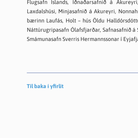
Flugsafn Íslands, Iðnaðarsafnið á Akureyri
Laxdalshúsi, Minjasafnið á Akureyri, Nonnah
bærinn Laufás, Holt – hús Öldu Halldórsdóttu
Náttúrugripasafn Ólafsfjarðar, Safnasafnið á S
Smámunasafn Sverris Hermannssonar í Eyjafjar
Til baka í yfirlit