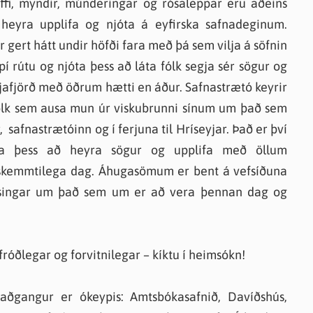
 kaffi, myndir, múnderingar og rósaleppar eru aðeins
heyra upplifa og njóta á eyfirska safnadeginum.
 gert hátt undir höfði fara með þá sem vilja á söfnin
pí rútu og njóta þess að láta fólk segja sér sögur og
jafjörð með öðrum hætti en áður. Safnastrætó keyrir
 fólk sem ausa mun úr viskubrunni sínum um það sem
r, safnastrætóinn og í ferjuna til Hríseyjar. Það er því
njóta þess að heyra sögur og upplifa með öllum
n skemmtilega dag. Áhugasömum er bent á vefsíðuna
ýsingar um það sem um er að vera þennan dag og
 fróðlegar og forvitnilegar – kíktu í heimsókn!
 aðgangur er ókeypis: Amtsbókasafnið, Davíðshús,