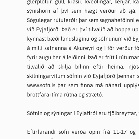
glerplötur, gull, krásir, kveðlingar, kenjar,
sýnishorn af því sem hægt verður að sjá, 
Sögulegar rútuferðir þar sem sagnahefðinni er
við Eyjafjörð. Það er því tilvalið að hoppa up
kynnast bæði landslaginu og söfnunum við Ey
á milli safnanna á Akureyri og í för verður
fyrir augu ber á leiðinni. Það er frítt í rúturna
tilvalið að skilja bílinn eftir heima, 
skilningarvitum söfnin við Eyjafjörð þenna
www.sofn.is þar sem finna má nánari uppl
brottfarartíma rútna og strætó.
Söfnin og sýningar í Eyjafirði eru fjölbreyttar,
Eftirfarandi söfn verða opin frá 11-17 og