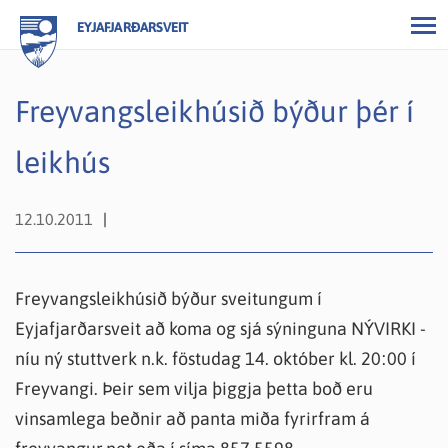
EYJAFJARÐARSVEIT
Freyvangsleikhúsið býður þér í
leikhús
12.10.2011
Freyvangsleikhúsið býður sveitungum í
Eyjafjarðarsveit að koma og sjá sýninguna NÝVIRKI -
níu ný stuttverk n.k. föstudag 14. október kl. 20:00 í
Freyvangi. Þeir sem vilja þiggja þetta boð eru
vinsamlega beðnir að panta miða fyrirfram á