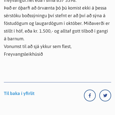
freyvangur.net eða í síma 857 5598.
Það er óþarfi að örvænta þó þú komist ekki á þessa
sérstöku boðssýningu því stefnt er að því að sýna á
föstudögum og laugardögum í október. Miðaverði er
stillt í hóf, eða kr. 1.500,- og alltaf gott tilboð í gangi
á barnum.
Vonumst til að sjá ykkur sem flest,
Freyvangsleikhúsið
Til baka í yfirlit