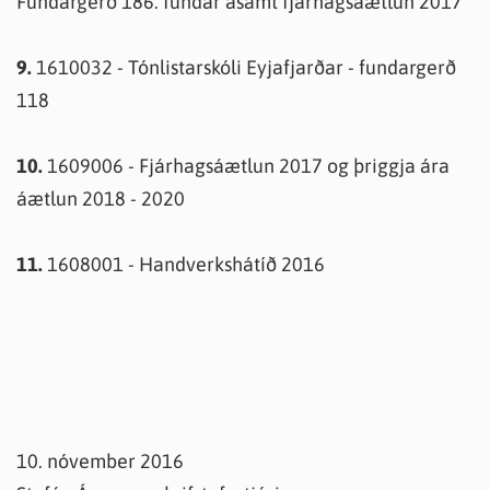
Fundargerð 186. fundar ásamt fjárhagsáætlun 2017
9.
1610032 - Tónlistarskóli Eyjafjarðar - fundargerð
118
10.
1609006 - Fjárhagsáætlun 2017 og þriggja ára
áætlun 2018 - 2020
11.
1608001 - Handverkshátíð 2016
10. nóvember 2016