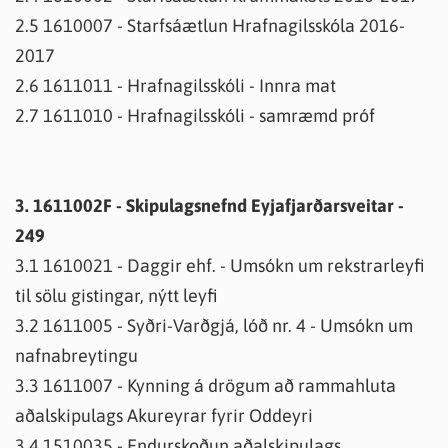
2.5 1610007 - Starfsáætlun Hrafnagilsskóla 2016-
2017
2.6 1611011 - Hrafnagilsskóli - Innra mat
2.7 1611010 - Hrafnagilsskóli - samræmd próf
3. 1611002F - Skipulagsnefnd Eyjafjarðarsveitar -
249
3.1 1610021 - Daggir ehf. - Umsókn um rekstrarleyfi
til sölu gistingar, nýtt leyfi
3.2 1611005 - Syðri-Varðgjá, lóð nr. 4 - Umsókn um
nafnabreytingu
3.3 1611007 - Kynning á drögum að rammahluta
aðalskipulags Akureyrar fyrir Oddeyri
3.4 1510035 - Endurskoðun aðalskipulags