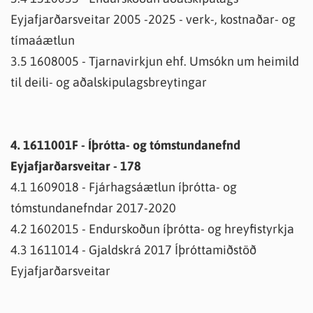
Eyjafjarðarsveitar 2005 -2025 - verk-, kostnaðar- og
tímaáætlun
3.5 1608005 - Tjarnavirkjun ehf. Umsókn um heimild
til deili- og aðalskipulagsbreytingar
4. 1611001F - Íþrótta- og tómstundanefnd
Eyjafjarðarsveitar - 178
4.1 1609018 - Fjárhagsáætlun íþrótta- og
tómstundanefndar 2017-2020
4.2 1602015 - Endurskoðun íþrótta- og hreyfistyrkja
4.3 1611014 - Gjaldskrá 2017 Íþróttamiðstöð
Eyjafjarðarsveitar