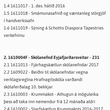
1.4 1611017 - 1. des. hátíð 2016
1.5 1611018 - Smámunasafnið og væntanleg stórgjöf
í handverkssafn
1.6 1611019 - Sýning á Schottis Diaspora Tapestries
verkefninu
2. 1610004F - Skólanefnd Eyjafjarðarsveitar - 231
2.1 1611013 - Fjárhagsáætlun skólanefndar 2017
2.2 1609022 - Beiðni til skólanefndar vegna
verklagsreglna Hrafnagilsskóla varðandi
skólaferðalag 10. bekkjar
2.3 1610003 - Krummakot - Athugun á möguleika
þess að taka inn nemendur frá 12 mánaða aldri
2.4 1610002 - Starfsáætlun Krummakots 2016-2017