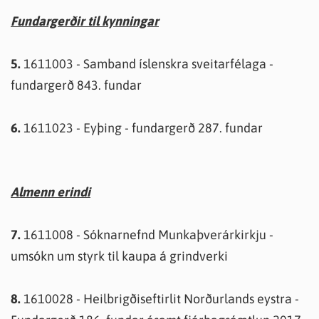
Fundargerðir til kynningar
5.
1611003 - Samband íslenskra sveitarfélaga -
fundargerð 843. fundar
6.
1611023 - Eyþing - fundargerð 287. fundar
Almenn erindi
7.
1611008 - Sóknarnefnd Munkaþverárkirkju -
umsókn um styrk til kaupa á grindverki
8.
1610028 - Heilbrigðiseftirlit Norðurlands eystra -