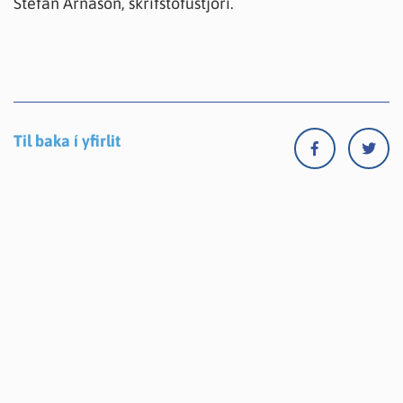
Stefán Árnason, skrifstofustjóri.
Til baka í yfirlit