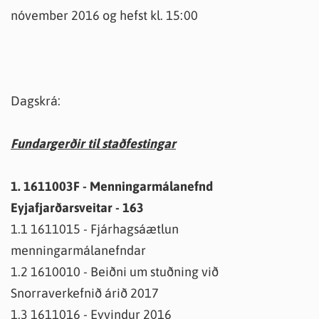
nóvember 2016 og hefst kl. 15:00
Dagskrá:
Fundargerðir til staðfestingar
1. 1611003F - Menningarmálanefnd
Eyjafjarðarsveitar - 163
1.1 1611015 - Fjárhagsáætlun
menningarmálanefndar
1.2 1610010 - Beiðni um stuðning við
Snorraverkefnið árið 2017
1.3 1611016 - Eyvindur 2016