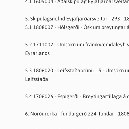
4.1 1609004 - Aðalskipulag Eyjafjarðarsveita
5. Skipulagsnefnd Eyjafjarðarsveitar - 293 - 
5.1 1808007 - Hólsgerði - Ósk um breytingar á
5.2 1711002 - Umsókn um framkvæmdaleyfi veg
Eyrarlands
5.3 1806020 - Leifsstaðabrúnir 15 - Umsókn um
Leifsstaða
5.4 1706026 - Espigerði - Breytingartillaga á d
6. Norðurorka - fundargerð 224. fundar - 180