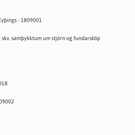
n Eyþings - 1809001
22, skv. samþykktum um stjórn og fundarsköp
018
809002