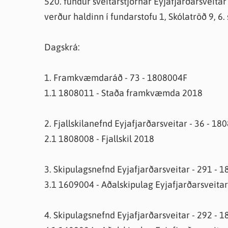
520. fundur sveitarstjórnar Eyjafjarðarsveitar
Farsæld barna
Íþrótta- og tómstundastyrkur
Umsó
verður haldinn í fundarstofu 1, Skólatröð 9, 6
Annað
Dagskrá:
1. Framkvæmdaráð - 73 - 1808004F
1.1 1808011 - Staða framkvæmda 2018
2. Fjallskilanefnd Eyjafjarðarsveitar - 36 - 1
2.1 1808008 - Fjallskil 2018
3. Skipulagsnefnd Eyjafjarðarsveitar - 291 - 
3.1 1609004 - Aðalskipulag Eyjafjarðarsveita
4. Skipulagsnefnd Eyjafjarðarsveitar - 292 - 