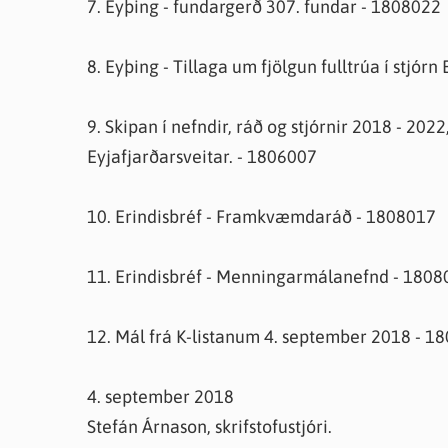
7. Eyþing - fundargerð 307. fundar - 1808022
8. Eyþing - Tillaga um fjölgun fulltrúa í stjór
9. Skipan í nefndir, ráð og stjórnir 2018 - 20
Eyjafjarðarsveitar. - 1806007
10. Erindisbréf - Framkvæmdaráð - 1808017
11. Erindisbréf - Menningarmálanefnd - 1808
12. Mál frá K-listanum 4. september 2018 - 1
4. september 2018
Stefán Árnason, skrifstofustjóri.