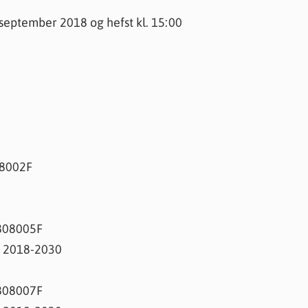
knir
. september 2018 og hefst kl. 15:00
 útgefið efni
808002F
1808005F
r 2018-2030
1808007F