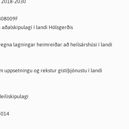
r 2018-2030
1808009F
 aðalskipulagi í landi Hólsgerðis
na lagningar heimreiðar að heilsárshúsi í landi
 uppsetningu og rekstur gistiþjónustu í landi
eiliskipulagi
8014