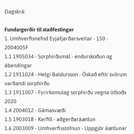
Dagskrá:
Fundargerðir til staðfestingar
1. Umhverfisnefnd Eyjafjarðarsveitar - 150 -
2004005F
1.1 1905034 - Sorphirðumál - endurskoðun og
ábendingar
1.2 1911024 - Helgi Baldursson - Óskað eftir svörum
varðandi sorphirðu
1.3 1911007 - Fyrirkomulag sorphirðu vegna útboðs
2020
1.4 2004012 - Gámasvæði
1.5 1903018 - Kerfill - aðgerðaráætlun
1.6 2003009 - Umhverfisstofnun - Uppgjör áætlunar