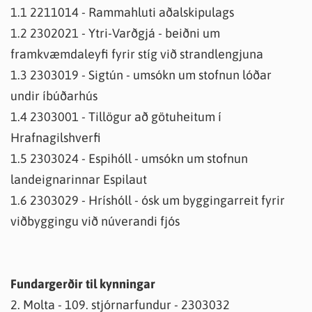
1.1 2211014 - Rammahluti aðalskipulags
1.2 2302021 - Ytri-Varðgjá - beiðni um
framkvæmdaleyfi fyrir stíg við strandlengjuna
1.3 2303019 - Sigtún - umsókn um stofnun lóðar
undir íbúðarhús
1.4 2303001 - Tillögur að götuheitum í
Hrafnagilshverfi
1.5 2303024 - Espihóll - umsókn um stofnun
landeignarinnar Espilaut
1.6 2303029 - Hríshóll - ósk um byggingarreit fyrir
viðbyggingu við núverandi fjós
Fundargerðir til kynningar
2. Molta - 109. stjórnarfundur - 2303032