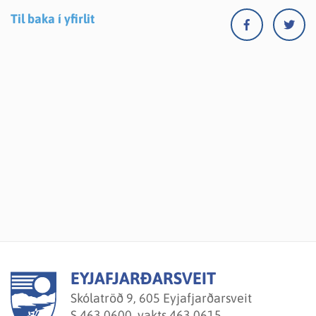
Til baka í yfirlit
EYJAFJARÐARSVEIT
Skólatröð 9, 605 Eyjafjarðarsveit
S.
463 0600, vakts.463 0615