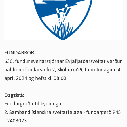
FUNDARBOÐ
630. fundur sveitarstjórnar Eyjafjarðarsveitar verður
haldinn í fundarstofu 2, Skólatröð 9, fimmtudaginn 4.
apríl 2024 og hefst kl. 08:00
Dagskrá:
Fundargerðir til kynningar
2. Samband íslenskra sveitarfélaga - fundargerð 945
- 2403023