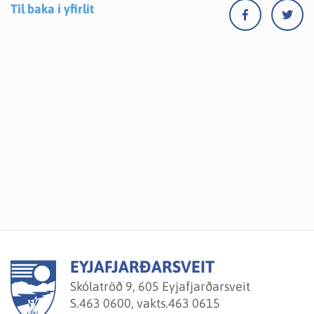
Til baka í yfirlit
EYJAFJARÐARSVEIT
Skólatröð 9, 605 Eyjafjarðarsveit
S.
463 0600, vakts.463 0615