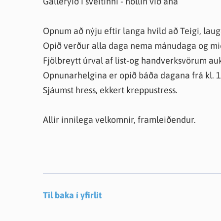
Gallerýið í sveitinni - höllin við ána
Farsæld barna
Íþrótta- og tómstundastyrkur
Umsó
Annað
Opnum að nýju eftir langa hvíld að Teigi, lau
Opið verður alla daga nema mánudaga og miðv
Fjölbreytt úrval af list-og handverksvörum au
Opnunarhelgina er opið báða dagana frá kl. 
Sjáumst hress, ekkert kreppustress.
Allir innilega velkomnir, framleiðendur.
Til baka í yfirlit