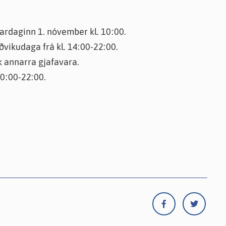
knir
 útgefið efni
gardaginn 1. nóvember kl. 10:00.
ikudaga frá kl. 14:00-22:00.
k annarra gjafavara.
10:00-22:00.