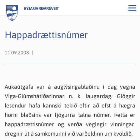
EYJAFJARÐARSVEIT
Happadrættisnúmer
11.09.2008
Aukaútgáfa var á auglýsingablaðinu í dag vegna
Víga-Glúmshátíðarinnar n. k. laugardag. Glöggir
lesendur hafa kannski tekið eftir að efst á hægra
horni blaðsins var fjögurra talna númer. Þetta er
happadrættisnúmer og verða veglegir vinningar
dregnir út á samkomunni við varðeldinn um kvöldið.