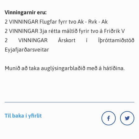
Vinningarnir eru:
2 VINNINGAR Flugfar fyrr tvo Ak - Rvk - Ak
2 VINNINGAR 3ja rétta máltíð fyrir tvo á Friðrik V
2 VINNINGAR Árskort í Íþróttamiðstöð
Eyjafjarðarsveitar
Munið að taka auglýsingarblaðið með á hátíðina.
Til baka í yfirlit