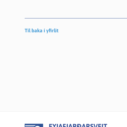
Til baka í yfirlit
EYJAFJARÐARSVEIT