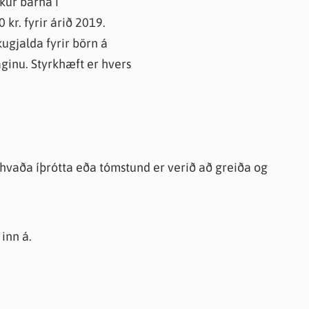
kur barna í
knir
kr. fyrir árið 2019.
 útgefið efni
ugjalda fyrir börn á
aginu. Styrkhæft er hvers
r hvaða íþrótta eða tómstund er verið að greiða og
 inn á.