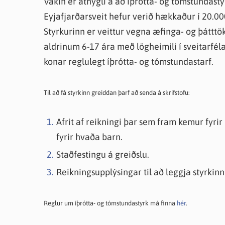
Vakin er athygli á að íþrótta- og tómstundasty
Farsæld barna
Íþrótta- og tómstundastyrkur
Umsó
Eyjafjarðarsveit hefur verið hækkaður í 20.000 
Annað
Styrkurinn er veittur vegna æfinga- og þátttök
aldrinum 6-17 ára með lögheimili í sveitarfél
konar reglulegt íþrótta- og tómstundastarf.
Til að fá styrkinn greiddan þarf að senda á skrifstofu:
Afrit af reikningi þar sem fram kemur fyri
fyrir hvaða barn.
Staðfestingu á greiðslu.
Reikningsupplýsingar til að leggja styrkinn
Reglur um íþrótta- og tómstundastyrk má finna
hér
.