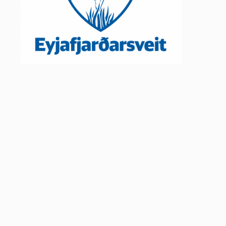
Lóðir í Hrafnagilshverfi