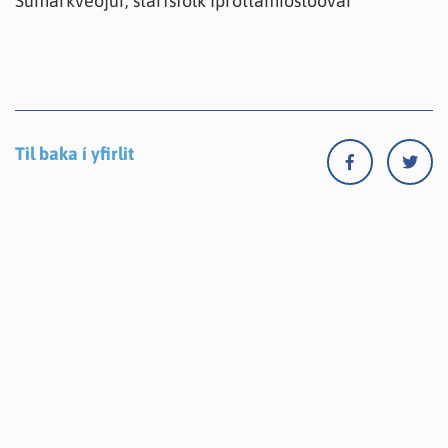
Sumarkveðjur, starfsfólk Íþróttamiðstöðvar
Til baka í yfirlit