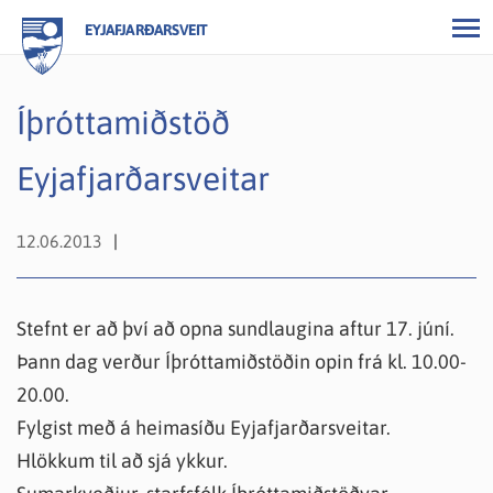
EYJAFJARÐARSVEIT
Íþróttamiðstöð
Eyjafjarðarsveitar
12.06.2013
Stefnt er að því að opna sundlaugina aftur 17. júní.
Þann dag verður Íþróttamiðstöðin opin frá kl. 10.00-
20.00.
Fylgist með á heimasíðu Eyjafjarðarsveitar.
Hlökkum til að sjá ykkur.