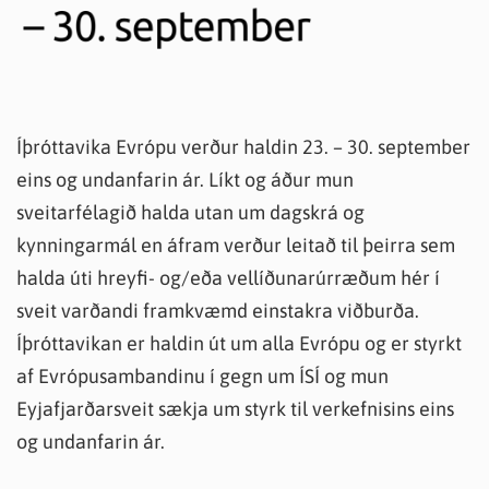
Íþróttavika Evrópu verður haldin 23. – 30. september
eins og undanfarin ár. Líkt og áður mun
sveitarfélagið halda utan um dagskrá og
kynningarmál en áfram verður leitað til þeirra sem
halda úti hreyfi- og/eða vellíðunarúrræðum hér í
sveit varðandi framkvæmd einstakra viðburða.
Íþróttavikan er haldin út um alla Evrópu og er styrkt
af Evrópusambandinu í gegn um ÍSÍ og mun
Eyjafjarðarsveit sækja um styrk til verkefnisins eins
og undanfarin ár.