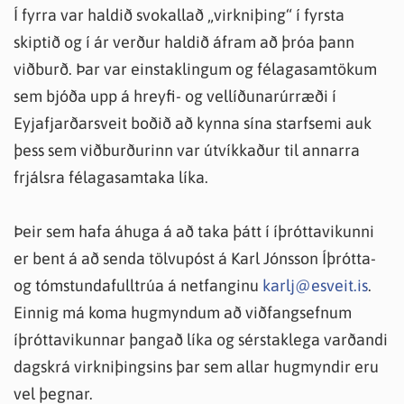
Í fyrra var haldið svokallað „virkniþing“ í fyrsta
skiptið og í ár verður haldið áfram að þróa þann
viðburð. Þar var einstaklingum og félagasamtökum
sem bjóða upp á hreyfi- og vellíðunarúrræði í
Eyjafjarðarsveit boðið að kynna sína starfsemi auk
þess sem viðburðurinn var útvíkkaður til annarra
frjálsra félagasamtaka líka.
Þeir sem hafa áhuga á að taka þátt í íþróttavikunni
er bent á að senda tölvupóst á Karl Jónsson Íþrótta-
og tómstundafulltrúa á netfanginu
karlj@esveit.is
.
Einnig má koma hugmyndum að viðfangsefnum
íþróttavikunnar þangað líka og sérstaklega varðandi
dagskrá virkniþingsins þar sem allar hugmyndir eru
vel þegnar.