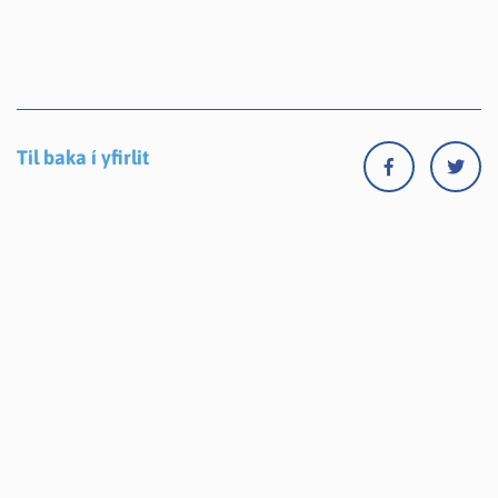
Til baka í yfirlit