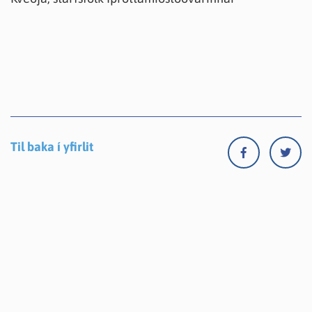
Til baka í yfirlit