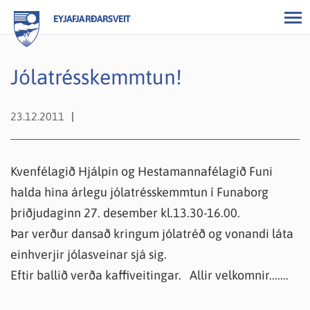
EYJAFJARÐARSVEIT
Jólatrésskemmtun!
23.12.2011
Kvenfélagið Hjálpin og Hestamannafélagið Funi
halda hina árlegu jólatrésskemmtun í Funaborg
þriðjudaginn 27. desember kl.13.30-16.00.
Þar verður dansað kringum jólatréð og vonandi láta
einhverjir jólasveinar sjá sig.
Eftir ballið verða kaffiveitingar. Allir velkomnir.......