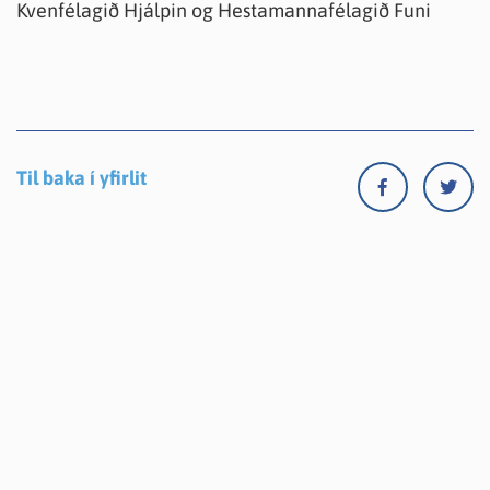
Kvenfélagið Hjálpin og Hestamannafélagið Funi
Til baka í yfirlit