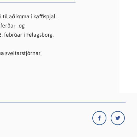
knir
 útgefið efni
il að koma í kaffispjall
lferðar- og
 febrúar í Félagsborg.
úa sveitarstjórnar.