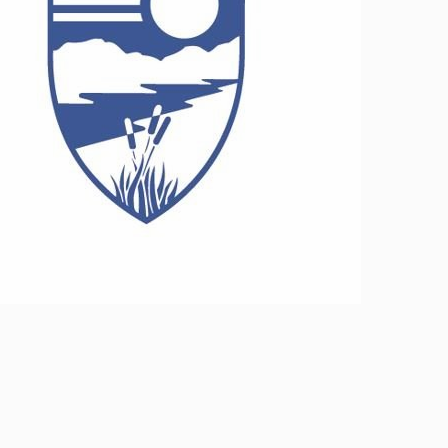
Lóðir í Hrafnagilshverfi