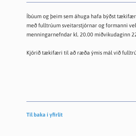
Farsæld barna
Íþrótta- og tómstundastyrkur
Umsó
Annað
Íbúum og þeim sem áhuga hafa býðst tækifæri t
með fulltrúum sveitarstjórnar og formanni ve
menningarnefndar kl. 20.00 miðvikudaginn 22.
Kjörið tækifæri til að ræða ýmis mál við fulltr
Til baka í yfirlit