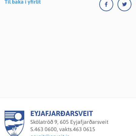
Til baka í yfirlit
EYJAFJARÐARSVEIT
Skólatröð 9, 605 Eyjafjarðarsveit
S.
463 0600, vakts.463 0615