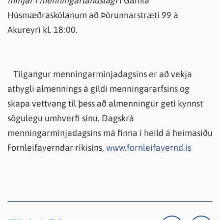
minjar í menningarlandslagi
í Gamla
Húsmæðraskólanum að Þórunnarstræti 99 á
Akureyri kl. 18:00.
Tilgangur menningarminjadagsins er að vekja
athygli almennings á gildi menningararfsins og
skapa vettvang til þess að almenningur geti kynnst
sögulegu umhverfi sínu. Dagskrá
menningarminjadagsins má finna í heild á heimasíðu
Fornleifaverndar ríkisins,
www.fornleifavernd.is