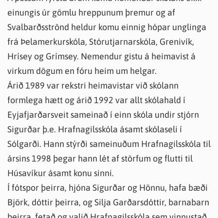
einungis úr gömlu hreppunum þremur og af
Svalbarðsströnd heldur komu einnig hópar unglinga
frá Þelamerkurskóla, Stórutjarnarskóla, Grenivík,
Hrísey og Grímsey. Nemendur gistu á heimavist á
virkum dögum en fóru heim um helgar.
Árið 1989 var rekstri heimavistar við skólann
formlega hætt og árið 1992 var allt skólahald í
Eyjafjarðarsveit sameinað í einn skóla undir stjórn
Sigurðar þ.e. Hrafnagilsskóla ásamt skólaseli í
Sólgarði. Hann stýrði sameinuðum Hrafnagilsskóla til
ársins 1998 þegar hann lét af störfum og flutti til
Húsavíkur ásamt konu sinni.
Í fótspor þeirra, hjóna Sigurðar og Hönnu, hafa bæði
Björk, dóttir þeirra, og Silja Garðarsdóttir, barnabarn
þeirra, fetað og valið Hrafnagilsskóla sem vinnustað