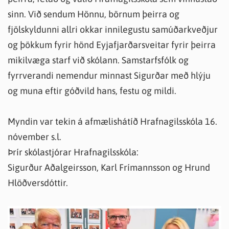
sinn. Við sendum Hönnu, börnum þeirra og
fjölskyldunni allri okkar innilegustu samúðarkveðjur
og þökkum fyrir hönd Eyjafjarðarsveitar fyrir þeirra
mikilvæga starf við skólann. Samstarfsfólk og
fyrrverandi nemendur minnast Sigurðar með hlýju
og muna eftir góðvild hans, festu og mildi.
Myndin var tekin á afmælishátíð Hrafnagilsskóla 16.
nóvember s.l.
Þrír skólastjórar Hrafnagilsskóla:
Sigurður Aðalgeirsson, Karl Frímannsson og Hrund
Hlöðversdóttir.