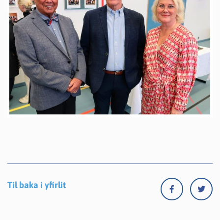
Til baka í yfirlit