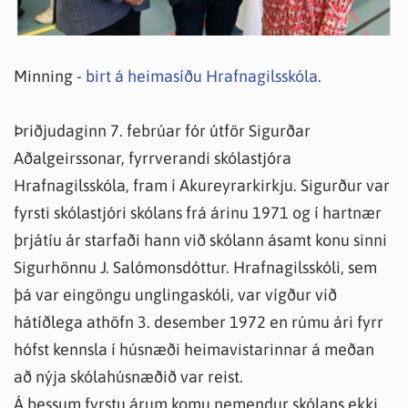
Minning -
birt á heimasíðu Hrafnagilsskóla
.
Þriðjudaginn 7. febrúar fór útför Sigurðar
Aðalgeirssonar, fyrrverandi skólastjóra
Hrafnagilsskóla, fram í Akureyrarkirkju. Sigurður var
fyrsti skólastjóri skólans frá árinu 1971 og í hartnær
þrjátíu ár starfaði hann við skólann ásamt konu sinni
Sigurhönnu J. Salómonsdóttur. Hrafnagilsskóli, sem
þá var eingöngu unglingaskóli, var vígður við
hátíðlega athöfn 3. desember 1972 en rúmu ári fyrr
hófst kennsla í húsnæði heimavistarinnar á meðan
að nýja skólahúsnæðið var reist.
Á þessum fyrstu árum komu nemendur skólans ekki