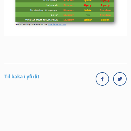
Til baka í yfirlit