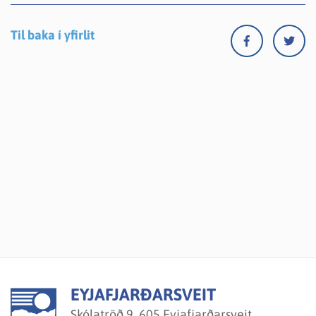
Til baka í yfirlit
EYJAFJARÐARSVEIT
Skólatröð 9, 605 Eyjafjarðarsveit