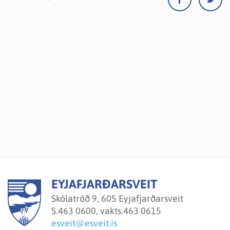
EYJAFJARÐARSVEIT
Skólatröð 9, 605 Eyjafjarðarsveit
S.
463 0600, vakts.463 0615
esveit@esveit.is