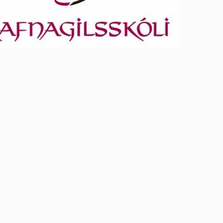
Lóðir í Hrafnagilshverfi