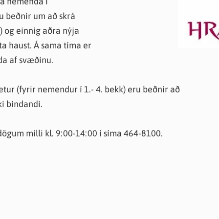
ra nemenda í
knir
u beðnir um að skrá
 útgefið efni
 og einnig aðra nýja
a haust. Á sama tíma er
da af svæðinu.
tur (fyrir nemendur í 1.- 4. bekk) eru beðnir að
i bindandi.
dögum milli kl. 9:00-14:00 í síma 464-8100.