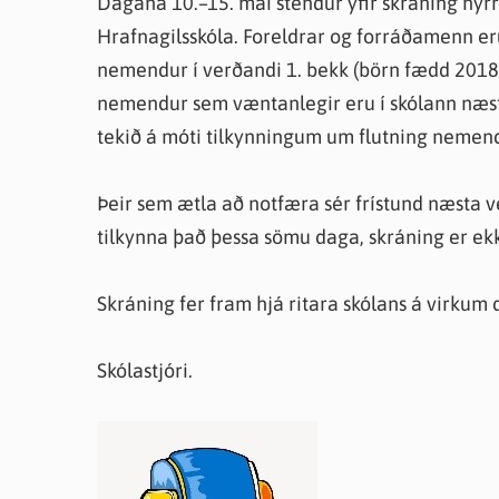
Dagana 10.–15. maí stendur yfir skráning nýr
Farsæld barna
Íþrótta- og tómstundastyrkur
Umsó
Hrafnagilsskóla. Foreldrar og forráðamenn er
Annað
nemendur í verðandi 1. bekk (börn fædd 2018)
nemendur sem væntanlegir eru í skólann næst
tekið á móti tilkynningum um flutning nemen
Þeir sem ætla að notfæra sér frístund næsta ve
tilkynna það þessa sömu daga, skráning er ekk
Skráning fer fram hjá ritara skólans á virkum 
Skólastjóri.