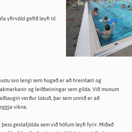
knir
 útgefið efni
a yfirvöld gefið leyfi til
stu svo lengi sem hugað er að hreinlæti og
takmarkanir og leiðbeiningar sem gilda. Við munum
Vaðlaugin verður lokuð, þar sem unnið er að
eggja vikna.
 þess gestafjölda sem við höfum leyfi fyrir. Miðað