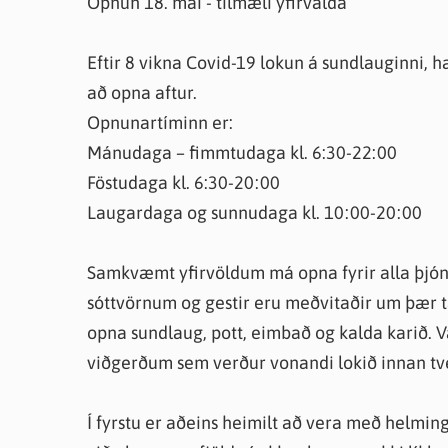
Opnun 18. maí - tilmæli yfirvalda
Farsæld barna
Íþrótta- og tómstundastyrkur
Umsó
Annað
Eftir 8 vikna Covid-19 lokun á sundlauginni, haf
að opna aftur.
Opnunartíminn er:
Mánudaga – fimmtudaga kl. 6:30-22:00
Föstudaga kl. 6:30-20:00
Laugardaga og sunnudaga kl. 10:00-20:00
Samkvæmt yfirvöldum má opna fyrir alla þjónu
sóttvörnum og gestir eru meðvitaðir um þær 
opna sundlaug, pott, eimbað og kalda karið. 
viðgerðum sem verður vonandi lokið innan tv
Í fyrstu er aðeins heimilt að vera með helming