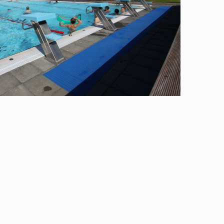
Lóðir í Hrafnagilshverfi