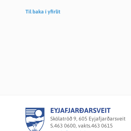
Til baka í yfirlit
EYJAFJARÐARSVEIT
Skólatröð 9, 605 Eyjafjarðarsveit
S.
463 0600, vakts.463 0615