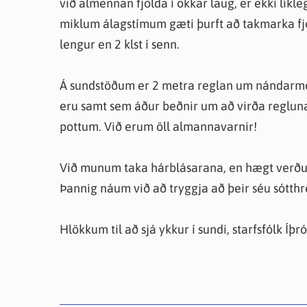
við almennan fjölda í okkar laug, er ekki líkle
miklum álagstímum gæti þurft að takmarka fjö
lengur en 2 klst í senn.
Á sundstöðum er 2 metra reglan um nándarmö
eru samt sem áður beðnir um að virða regluna
pottum. Við erum öll almannavarnir!
Við munum taka hárblásarana, en hægt verður 
Þannig náum við að tryggja að þeir séu sótthre
Hlökkum til að sjá ykkur í sundi, starfsfólk Íþ