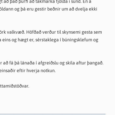
gt að það þurfi að takmarka fjölda í sund. En á
ldann og þá eru gestir beðnir um að dvelja ekki
rk valkvæð. Höfðað verður til skynsemi gesta sem
 eins og hægt er, sérstaklega í búningsklefum og
að fá þá lánaða í afgreiðslu og skila aftur þangað.
insaðir eftir hverja notkun.
róttamiðstöðvar.