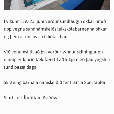
Í vikunni 19.-23. júní verður sundlaugin okkar hituð
upp vegna sundnámskeiðs leikskólabarnanna okkar
og þeirra sem byrja í skóla í haust.
Við vonumst til að því verður sýndur skilningur en
einnig er kjörið tækifæri til að kíkja með þau yngstu í
sund þessa daga.
Skráning barna á námskeiðið fer fram á Sportabler.
Starfsfólk Íþróttamiðstöðvar.