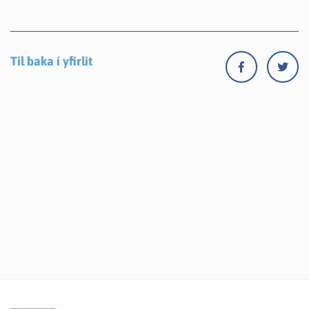
Til baka í yfirlit