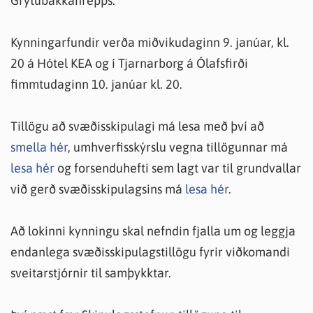
Grýtubakkahrepps.
Kynningarfundir verða miðvikudaginn 9. janúar, kl.
20 á Hótel KEA og í Tjarnarborg á Ólafsfirði
fimmtudaginn 10. janúar kl. 20.
Tillögu að svæðisskipulagi má lesa með því að
smella hér
, umhverfisskýrslu vegna tillögunnar má
lesa hér
og forsenduhefti sem lagt var til grundvallar
við gerð svæðisskipulagsins má
lesa hér
.
Að lokinni kynningu skal nefndin fjalla um og leggja
endanlega svæðisskipulagstillögu fyrir viðkomandi
sveitarstjórnir til samþykktar.