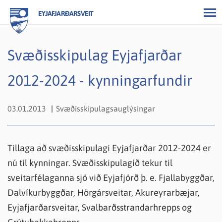
EYJAFJARÐARSVEIT
Svæðisskipulag Eyjafjarðar
2012-2024 - kynningarfundir
03.01.2013
Svæðisskipulagsauglýsingar
Tillaga að svæðisskipulagi Eyjafjarðar 2012-2024 er
nú til kynningar. Svæðisskipulagið tekur til
sveitarfélaganna sjö við Eyjafjörð þ. e. Fjallabyggðar,
Dalvíkurbyggðar, Hörgársveitar, Akureyrarbæjar,
Eyjafjarðarsveitar, Svalbarðsstrandarhrepps og