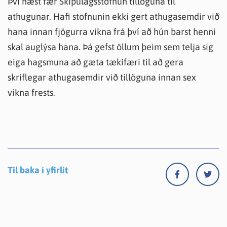
Því næst fær Skipulagsstofnun tillöguna til
athugunar. Hafi stofnunin ekki gert athugasemdir við
hana innan fjögurra vikna frá því að hún barst henni
skal auglýsa hana. Þá gefst öllum þeim sem telja sig
eiga hagsmuna að gæta tækifæri til að gera
skriflegar athugasemdir við tillöguna innan sex
vikna frests.
Til baka í yfirlit