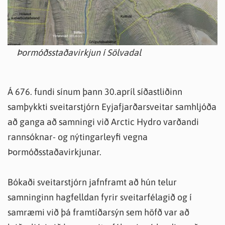
Þormóðsstaðavirkjun í Sölvadal
Á 676. fundi sínum þann 30.apríl síðastliðinn
samþykkti sveitarstjórn Eyjafjarðarsveitar samhljóða
að ganga að samningi við Arctic Hydro varðandi
rannsóknar- og nýtingarleyfi vegna
Þormóðsstaðavirkjunar.
Bókaði sveitarstjórn jafnframt að hún telur
samninginn hagfelldan fyrir sveitarfélagið og í
samræmi við þá framtíðarsýn sem höfð var að