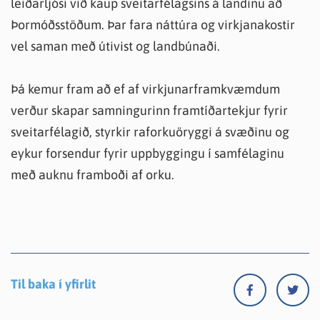
leiðarljósi við kaup sveitarfélagsins á landinu að
Þormóðsstöðum. Þar fara náttúra og virkjanakostir
vel saman með útivist og landbúnaði.
Þá kemur fram að ef af virkjunarframkvæmdum
verður skapar samningurinn framtíðartekjur fyrir
sveitarfélagið, styrkir raforkuöryggi á svæðinu og
eykur forsendur fyrir uppbyggingu í samfélaginu
með auknu framboði af orku.
Til baka í yfirlit