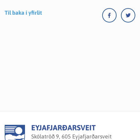
Til baka í yfirlit
EYJAFJARÐARSVEIT
Skólatröð 9, 605 Eyjafjarðarsveit