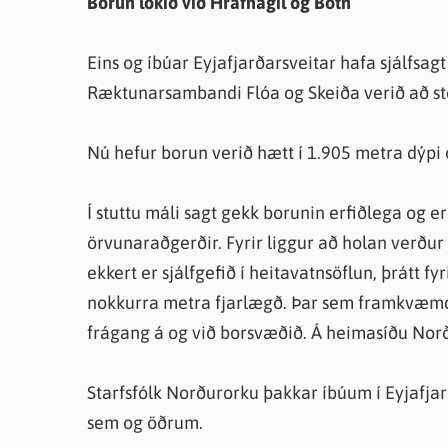
Borun lokið við Hrafnagil og Botn
Farsæld barna
Íþrótta- og tómstundastyrkur
Umsó
Annað
Eins og íbúar Eyjafjarðarsveitar hafa sjálfsagt
Ræktunarsambandi Flóa og Skeiða verið að stö
Nú hefur borun verið hætt í 1.905 metra dýpi
Í stuttu máli sagt gekk borunin erfiðlega og er
örvunaraðgerðir. Fyrir liggur að holan verður
ekkert er sjálfgefið í heitavatnsöflun, þrátt fy
nokkurra metra fjarlægð. Þar sem framkvæmd 
frágang á og við borsvæðið. Á heimasíðu Nor
Starfsfólk Norðurorku þakkar íbúum í Eyjafjarð
sem og öðrum.