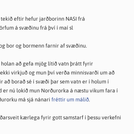
knir
 útgefið efni
 tekið eftir hefur jarðborinn NASI frá
rfum á svæðinu frá því í maí sl
 og bor og bormenn farnir af svæðinu.
 holan að gefa mjög lítið vatn þrátt fyrir
 ekki virkjuð og mun því verða minnisvarði um að
rir að borað sé í svæði þar sem vatn er í holum í
er nú lokið mun Norðurorka á næstu vikum fara í
ðurorku má sjá nánari
fréttir um málið
.
arsveit kærlega fyrir gott samstarf í þessu verkefni