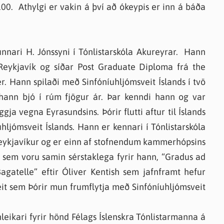
.00. Athylgi er vakin á því að ókeypis er inn á báða
nari H. Jónssyni í Tónlistarskóla Akureyrar. Hann
 Reykjavík og síðar Post Graduate Diploma frá the
. Hann spilaði með Sinfóníuhljómsveit Íslands í tvö
 hann bjó í rúm fjögur ár. Þar kenndi hann og var
gja vegna Eyrasundsins. Þórir flutti aftur til Íslands
hljómsveit Íslands. Hann er kennari í Tónlistarskóla
 Reykjavíkur og er einn af stofnendum kammerhópsins
k sem voru samin sérstaklega fyrir hann, “Gradus ad
Bagatelle” eftir Óliver Kentish sem jafnframt hefur
eit sem Þórir mun frumflytja með Sinfóníuhljómsveit
eikari fyrir hönd Félags Íslenskra Tónlistarmanna á