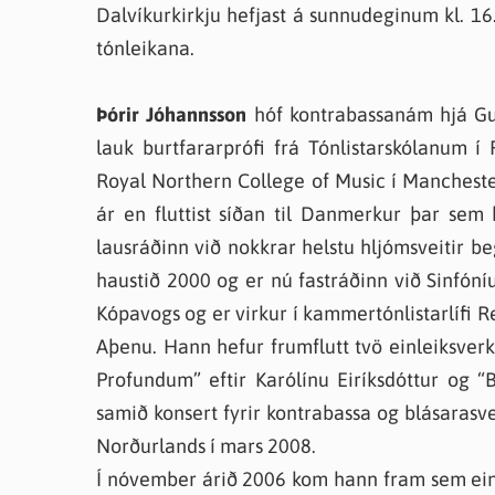
Dalvíkurkirkju hefjast á sunnudeginum kl. 16
tónleikana.
Þórir Jóhannsson
hóf kontrabassanám hjá Gun
lauk burtfararprófi frá Tónlistarskólanum í
Royal Northern College of Music í Manchester
ár en fluttist síðan til Danmerkur þar sem
lausráðinn við nokkrar helstu hljómsveitir beg
haustið 2000 og er nú fastráðinn við Sinfóníu
Kópavogs og er virkur í kammertónlistarlífi
Aþenu. Hann hefur frumflutt tvö einleiksver
Profundum” eftir Karólínu Eiríksdóttur og “
samið konsert fyrir kontrabassa og blásarasv
Norðurlands í mars 2008.
Í nóvember árið 2006 kom hann fram sem einl