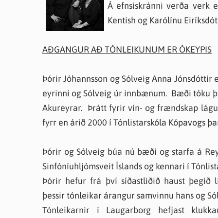
Á efnsiskránni verða verk ef
Farsæld barna
Íþrótta- og tómstundastyrkur
Umsó
Kentish og Karólínu Eiríksdót
Annað
AÐGANGUR AÐ TÓNLEIKUNUM ER ÓKEYPIS
Þórir Jóhannsson og Sólveig Anna Jónsdóttir 
eyrinni og Sólveig úr innbænum. Bæði tóku þau 
Akureyrar. Þrátt fyrir vin- og frændskap lág
fyrr en árið 2000 í Tónlistarskóla Kópavogs 
Þórir og Sólveig búa nú bæði og starfa á Re
Sinfóníuhljómsveit Íslands og kennari í Tónlis
Þórir hefur frá því síðastliðið haust þegi
þessir tónleikar árangur samvinnu hans og Sólv
Tónleikarnir í Laugarborg hefjast klukk