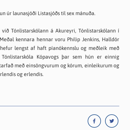
n úr launasjóði Listasjóðs til sex mánuða.
ð Tónlistarskólann á Akureyri, Tónlistarskólann í
 Meðal kennara hennar voru Philip Jenkins, Halldór
efur lengst af haft píanókennslu og meðleik með
 Tónlistarskóla Kópavogs þar sem hún er einnig
g starfað með einsöngvurum og kórum, einleikurum og
endis og erlendis.