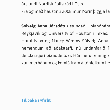
ársfundi Nordisk Solistråd í Osló.
Frá og með haustinu 2008 mun Þórir þiggja lau
Sólveig Anna Jónsdóttir
stundaði píanónám vi
Reykjavík og University of Houston í Texas.
Haraldsson og Nancy Weems. Sólveig Anna h
nemendum að aðalstarfi, nú undanfarið í
deildarstjóri píanódeildar. Hún hefur einni
kammerhópum og komið fram á tónleikum hérl
Til baka í yfirlit