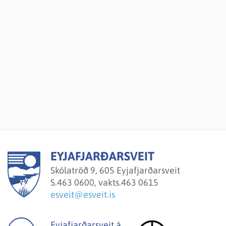
EYJAFJARÐARSVEIT
Skólatröð 9, 605 Eyjafjarðarsveit
S.
463 0600, vakts.463 0615
esveit@esveit.is
Eyjafjarðarsveit á