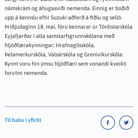
námskrám og áhugasviði nemenda. Einnig er boðið
upp á kennslu eftir Suzuki aðferð á fiðlu og selló.
Þriðjudaginn 18. maí, fóru kennarar úr Tónlistarskóla
Eyjafjarðar í alla samstarfsgrunnskólana með
hljóðfærakynningar; Hrafnagilsskóla,
Þelamerkurskóla, Valsárskóla og Grenivíkurskóla.
Kynnt voru hin ýmsu hljóðfæri sem vonandi kveikti
forvitni nemenda.
Til baka í yfirlit