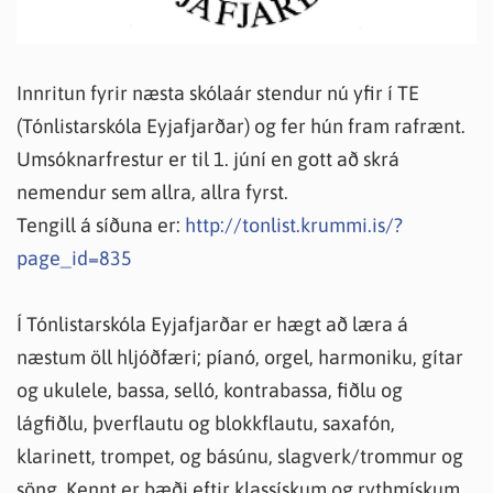
Innritun fyrir næsta skólaár stendur nú yfir í TE
(Tónlistarskóla Eyjafjarðar) og fer hún fram rafrænt.
Umsóknarfrestur er til 1. júní en gott að skrá
nemendur sem allra, allra fyrst.
Tengill á síðuna er:
http://tonlist.krummi.is/?
page_id=835
Í Tónlistarskóla Eyjafjarðar er hægt að læra á
næstum öll hljóðfæri; píanó, orgel, harmoniku, gítar
og ukulele, bassa, selló, kontrabassa, fiðlu og
lágfiðlu, þverflautu og blokkflautu, saxafón,
klarinett, trompet, og básúnu, slagverk/trommur og
söng. Kennt er bæði eftir klassískum og rythmískum