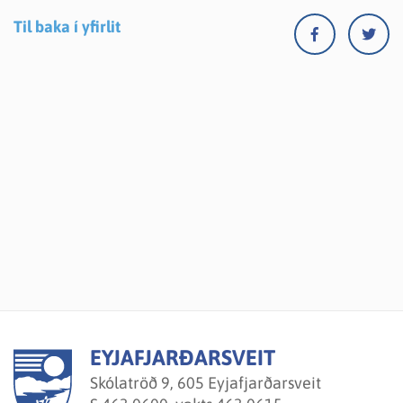
Til baka í yfirlit
EYJAFJARÐARSVEIT
Skólatröð 9, 605 Eyjafjarðarsveit