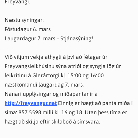
Freyvangi.
Næstu sýningar:
Föstudagur 6. mars
Laugardagur 7. mars – Stjánasýning!
Við viljum vekja athygli á því að félagar úr
Freyvangsleikhúsinu sýna atriði og syngja lög úr
leikritinu á Glerártorgi kl. 15:00 og 16:00
næstkomandi laugardag 7. mars.
Nánari upplýsingar og miðapantanir á
http://freyvangur.net
Einnig er hægt að panta miða í
síma: 857 5598 milli kl. 16 og 18. Utan þess tíma er
hægt að skilja eftir skilaboð á símsvara.