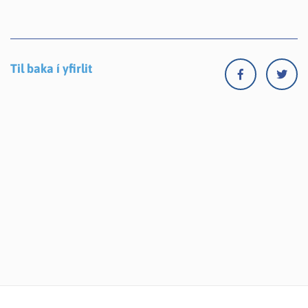
Til baka í yfirlit