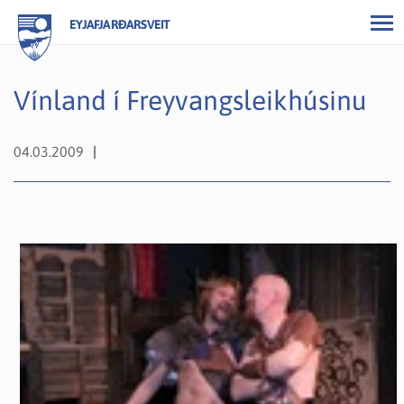
EYJAFJARÐARSVEIT
Vínland í Freyvangsleikhúsinu
04.03.2009