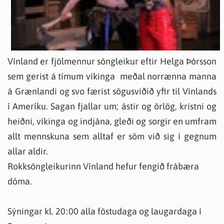
Vínland er fjölmennur söngleikur eftir Helga Þórsson
sem gerist á tímum víkinga meðal norrænna manna
á Grænlandi og svo færist sögusviðið yfir til Vínlands
í Ameríku. Sagan fjallar um; ástir og örlög, kristni og
heiðni, víkinga og indjána, gleði og sorgir en umfram
allt mennskuna sem alltaf er söm við sig í gegnum
allar aldir.
Rokksöngleikurinn Vínland hefur fengið frábæra
dóma.
Sýningar kl. 20:00 alla föstudaga og laugardaga í