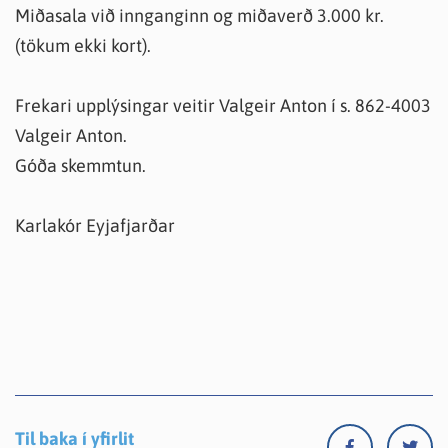
Miðasala við innganginn og miðaverð 3.000 kr.
(tökum ekki kort).
Frekari upplýsingar veitir Valgeir Anton í s. 862-4003
Valgeir Anton.
Góða skemmtun.
Karlakór Eyjafjarðar
Til baka í yfirlit