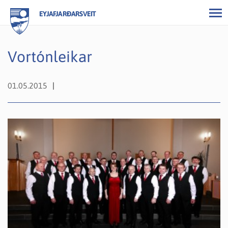
EYJAFJARÐARSVEIT
Vortónleikar
01.05.2015