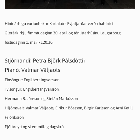
Hinir árlegu vortónleikar Karlakórs Eyjafjarðar verða haldnir í
Glerárkirkju fimmtudaginn 30. apríl og tónlistarhúsinu Laugarborg
föstudaginn 1. maí. kl.20:30.
Stjórnandi: Petra Björk Pálsdóttir
Píanó: Valmar Väljaots
Einsöngur: Engilbert Ingvarsson
Tvísöngur: Engilbert Ingvarsson,
Hermann R. Jónsson og Stefán Markússon
Hljómsveit: Valmar Väljaots, Eiríkur Bóasson,
Birgir Karlsson og Árni Ketill
Friðriksson
Fjölbreytt og skemmtileg dagskrá.