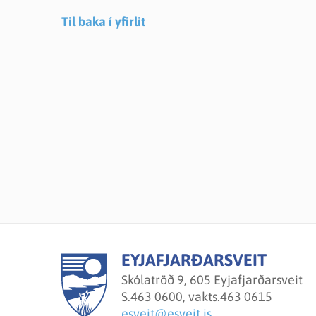
Til baka í yfirlit
EYJAFJARÐARSVEIT
Skólatröð 9, 605 Eyjafjarðarsveit
S.
463 0600, vakts.463 0615
esveit@esveit.is