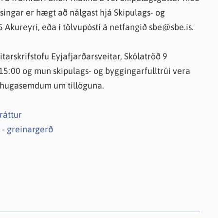
ýsingar er hægt að nálgast hjá Skipulags- og
5 Akureyri, eða í tölvupósti á netfangið sbe@sbe.is.
arskrifstofu Eyjafjarðarsveitar, Skólatröð 9
 15:00 og mun skipulags- og byggingarfulltrúi vera
 athugasemdum um tillöguna.
ráttur
 - greinargerð