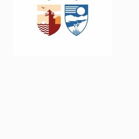
Lóðir í Hrafnagilshverfi