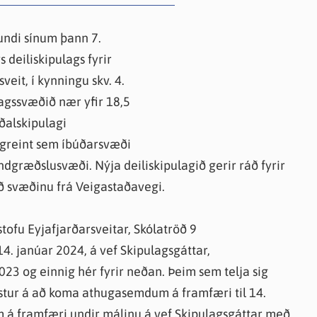
knir
 útgefið efni
fundi sínum þann 7.
 deiliskipulags fyrir
veit, í kynningu skv. 4.
lagssvæðið nær yfir 18,5
Aðalskipulagi
lgreint sem íbúðarsvæði
ndgræðslusvæði. Nýja deiliskipulagið gerir ráð fyrir
ð svæðinu frá Veigastaðavegi.
stofu Eyjafjarðarsveitar, Skólatröð 9
4. janúar 2024, á vef Skipulagsgáttar,
23 og einnig hér fyrir neðan. Þeim sem telja sig
tur á að koma athugasemdum á framfæri til 14.
á framfæri undir málinu á vef Skipulagsgáttar með