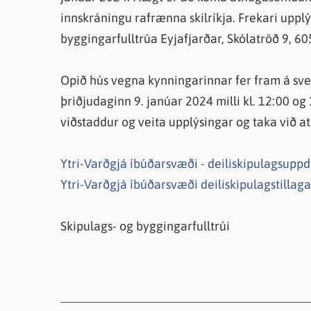
innskráningu rafrænna skilríkja. Frekari uppl
byggingarfulltrúa Eyjafjarðar, Skólatröð 9, 60
Opið hús vegna kynningarinnar fer fram á sveit
þriðjudaginn 9. janúar 2024 milli kl. 12:00 og
viðstaddur og veita upplýsingar og taka við
Ytri-Varðgjá íbúðarsvæði - deiliskipulagsuppd
Ytri-Varðgjá íbúðarsvæði deiliskipulagstillaga
Skipulags- og byggingarfulltrúi