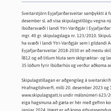
Farsæld barna
Íþrótta- og tómstundastyrkur
Umsó
Annað
Sveitarstjórn Eyjafjarðarsveitar samþykkti á 
desember sl. að vísa skipulagstillögu vegna nýs
íbúðarsvæði í landi Ytri-Varðgjár í Eyjafjarðars
mgr. 40 gr. skipulagslaga nr. 123/2010. Skipu
ha svæði í landi Ytri-Varðgjár sem í gildandi 
Eyjafjarðarsveitar 2018-2030 er að mestu ski
ÍB12 og að litlum hluta sem skógræktar- og la
35 lóðum fyrir íbúðarhús og verður aðkoma a
Skipulagstillagan er aðgengileg á sveitarskrif
Hrafnagilshverfi, milli 20. desember 2023 og 1
www.skipulagsgatt.is undir málsnúmeri 623/20
eiga hagsmuna að gæta er hér með gefinn kos
janúar 2024. Hægt er að koma athugasemdum 