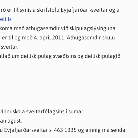
knir
ð er til sýnis á skrifstofu Eyjafjarðar¬sveitar og á
 útgefið efni
it.is
.
 koma með athugasemdir við skipulagslýsinguna.
 er til og með 4. apríl 2011. Athugasemdir skulu
sveitar.
allað um deiliskipulag svæðisins og deiliskipulagið
 vinnuskóla sveitarfélagsins í sumar.
jan ágúst.
fu Eyjafjarðarsveitar s: 463 1335 og einnig má senda