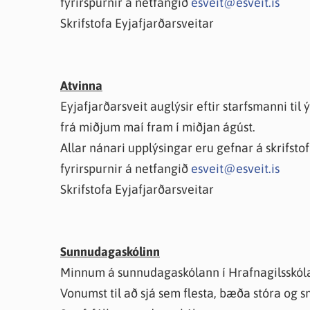
fyrirspurnir á netfangið
esveit@esveit.is
Skrifstofa Eyjafjarðarsveitar
Atvinna
Eyjafjarðarsveit auglýsir eftir starfsmanni ti
frá miðjum maí fram í miðjan ágúst.
Allar nánari upplýsingar eru gefnar á skrifsto
fyrirspurnir á netfangið
esveit@esveit.is
Skrifstofa Eyjafjarðarsveitar
Sunnudagaskólinn
Minnum á sunnudagaskólann í Hrafnagilsskóla 
Vonumst til að sjá sem flesta, bæða stóra og s