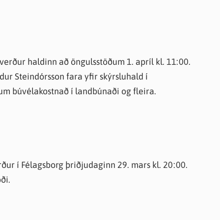
erður haldinn að öngulsstöðum 1. apríl kl. 11:00.
r Steindórsson fara yfir skýrsluhald í
 um búvélakostnað í landbúnaði og fleira.
r í Félagsborg þriðjudaginn 29. mars kl. 20:00.
ði.