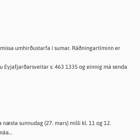
l ýmissa umhirðustarfa í sumar. Ráðningartíminn er
fu Eyjafjarðarsveitar s: 463 1335 og einnig má senda
næsta sunnudag (27. mars) milli kl. 11 og 12.
máa...