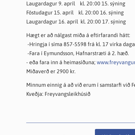
Laugardagur 9. apríl kl. 20:00 15. sýning
Föstudagur 15. apríl kl. 20:00 16. sýning
Laugardagur 16. apríl kl. 20:00 17. sýning
Hægt er að nálgast miða á eftirfarandi hátt:
-Hringja í síma 857-5598 frá kl. 17 virka daga
-Fara í Eymundsson, Hafnarstræti á 2. hæð.
- eða fara inn á heimasíðuna;
www.freyvangur
Miðaverð er 2900 kr.
Minnum einnig á að við erum í samstarfi við 
Kveðja: Freyvangsleikhúsið