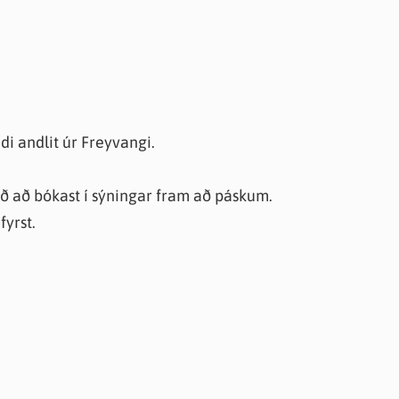
di andlit úr Freyvangi.
ið að bókast í sýningar fram að páskum.
fyrst.