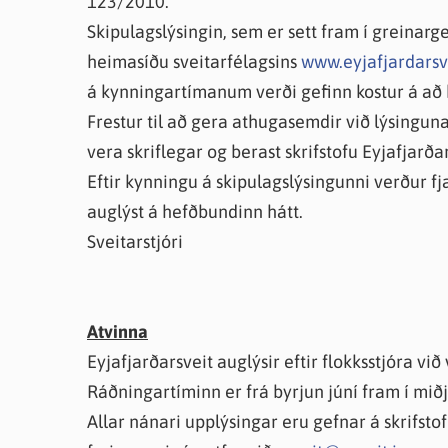
123/2010.
Farsæld barna
Íþrótta- og tómstundastyrkur
Umsó
Skipulagslýsingin, sem er sett fram í greinarger
Annað
heimasíðu sveitarfélagsins
www.eyjafjardarsve
á kynningartímanum verði gefinn kostur á að
Frestur til að gera athugasemdir við lýsinguna
vera skriflegar og berast skrifstofu Eyjafjarðar
Eftir kynningu á skipulagslýsingunni verður fj
auglýst á hefðbundinn hátt.
Sveitarstjóri
Atvinna
Eyjafjarðarsveit auglýsir eftir flokksstjóra við
Ráðningartíminn er frá byrjun júní fram í mið
Allar nánari upplýsingar eru gefnar á skrifsto