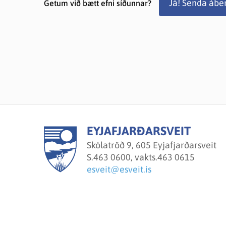
Já! Senda ábe
Getum við bætt efni síðunnar?
EYJAFJARÐARSVEIT
Skólatröð 9, 605 Eyjafjarðarsveit
S.
463 0600, vakts.463 0615
esveit@esveit.is