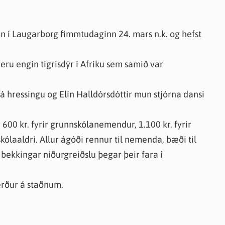
in í Laugarborg fimmtudaginn 24. mars n.k. og hefst
 eru engin tígrisdýr í Afríku sem samið var
hressingu og Elín Halldórsdóttir mun stjórna dansi
600 kr. fyrir grunnskólanemendur, 1.100 kr. fyrir
skólaaldri. Allur ágóði rennur til nemenda, bæði til
. bekkingar niðurgreiðslu þegar þeir fara í
verður á staðnum.