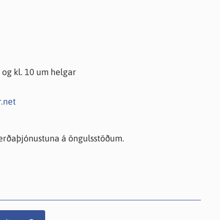
 og kl. 10 um helgar
.net
Ferðaþjónustuna á öngulsstöðum.