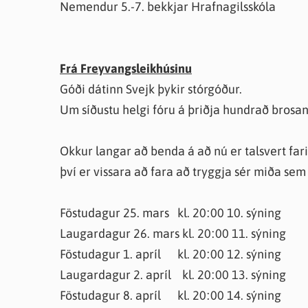
Nemendur 5.-7. bekkjar Hrafnagilsskóla
Frá Freyvangsleikhúsinu
Góði dátinn Svejk þykir stórgóður.
Um síðustu helgi fóru á þriðja hundrað brosan
Okkur langar að benda á að nú er talsvert far
því er vissara að fara að tryggja sér miða sem 
Föstudagur 25. mars kl. 20:00 10. sýning
Laugardagur 26. mars kl. 20:00 11. sýning
Föstudagur 1. apríl kl. 20:00 12. sýning
Laugardagur 2. apríl kl. 20:00 13. sýning
Föstudagur 8. apríl kl. 20:00 14. sýning