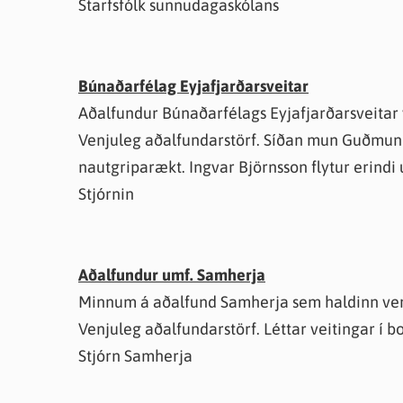
Starfsfólk sunnudagaskólans
Búnaðarfélag Eyjafjarðarsveitar
Aðalfundur Búnaðarfélags Eyjafjarðarsveitar v
Venjuleg aðalfundarstörf. Síðan mun Guðmundu
nautgriparækt. Ingvar Björnsson flytur erindi
Stjórnin
Aðalfundur umf. Samherja
Minnum á aðalfund Samherja sem haldinn verðu
Venjuleg aðalfundarstörf. Léttar veitingar í bo
Stjórn Samherja