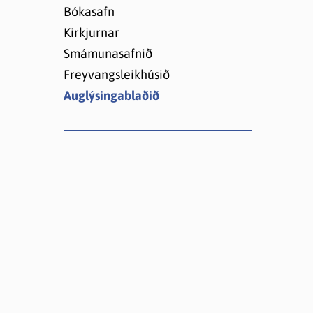
Lóðir í Hrafnagilshverfi
Bókasafn
Kirkjurnar
Smámunasafnið
Freyvangsleikhúsið
Auglýsingablaðið