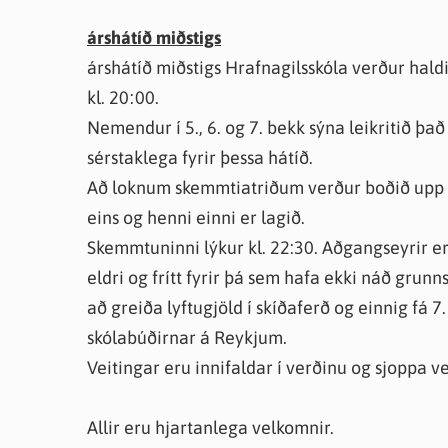
árshátíð miðstigs
árshátíð miðstigs Hrafnagilsskóla verður hald
kl. 20:00.
Nemendur í 5., 6. og 7. bekk sýna leikritið það
sérstaklega fyrir þessa hátíð.
Að loknum skemmtiatriðum verður boðið upp á 
eins og henni einni er lagið.
Skemmtuninni lýkur kl. 22:30. Aðgangseyrir er 
eldri og frítt fyrir þá sem hafa ekki náð grunn
að greiða lyftugjöld í skíðaferð og einnig fá 7
skólabúðirnar á Reykjum.
Veitingar eru innifaldar í verðinu og sjoppa 
Allir eru hjartanlega velkomnir.