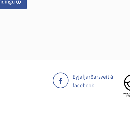
ndingu
Eyjafjarðarsveit á
facebook