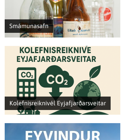
Smámunasafn
Kolefnisreiknivél Eyjafjarðarsveitar