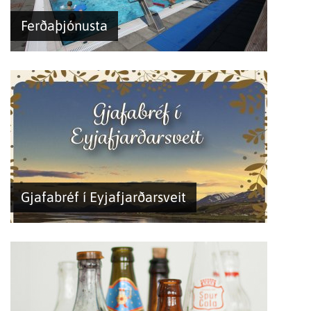
Ferðaþjónusta
Gjafabréf í Eyjafjarðarsveit