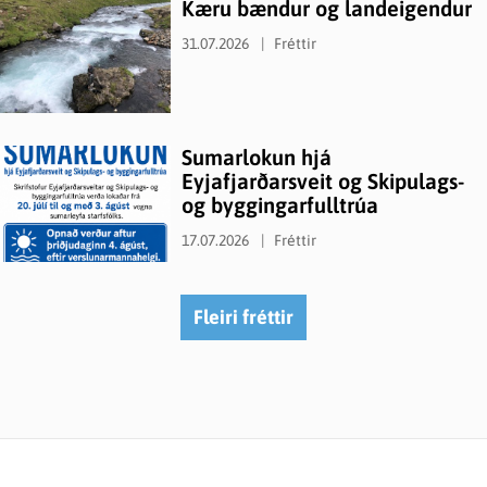
Kæru bændur og landeigendur
31.07.2026
Fréttir
Sumarlokun hjá
Eyjafjarðarsveit og Skipulags-
og byggingarfulltrúa
17.07.2026
Fréttir
Fleiri fréttir