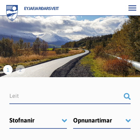
EYJAFJARÐARSVEIT
Stofnanir
Opnunartímar