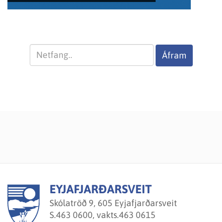
Please
enter
a
valid
email
address
EYJAFJARÐARSVEIT
Skólatröð 9, 605 Eyjafjarðarsveit
S.
463 0600, vakts.463 0615