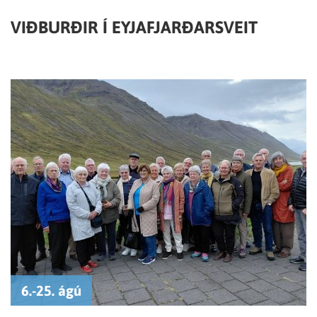
VIÐBURÐIR Í EYJAFJARÐARSVEIT
6.-25. ágú