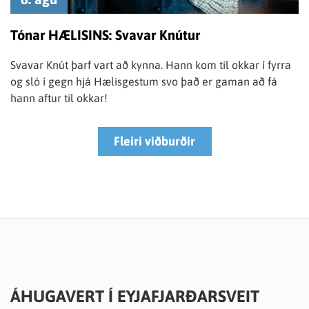
Tónar HÆLISINS: Svavar Knútur
Svavar Knút þarf vart að kynna. Hann kom til okkar í fyrra
og sló í gegn hjá Hælisgestum svo það er gaman að fá
hann aftur til okkar!
Fleiri viðburðir
ÁHUGAVERT Í EYJAFJARÐARSVEIT