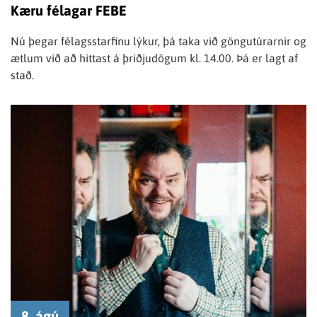
Kæru félagar FEBE
Nú þegar félagsstarfinu lýkur, þá taka við göngutúrarnir og
ætlum við að hittast á þriðjudögum kl. 14.00. Þá er lagt af
stað.
8. ágú