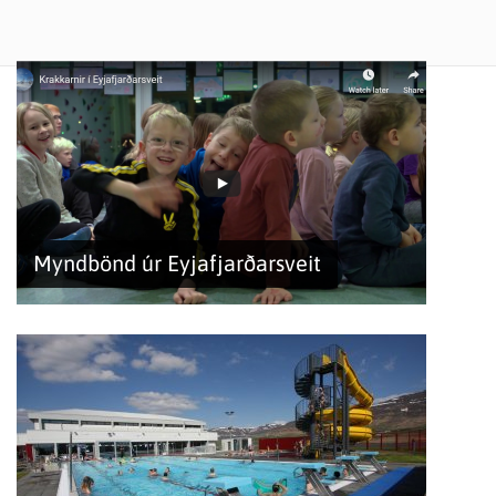
Myndbönd úr Eyjafjarðarsveit