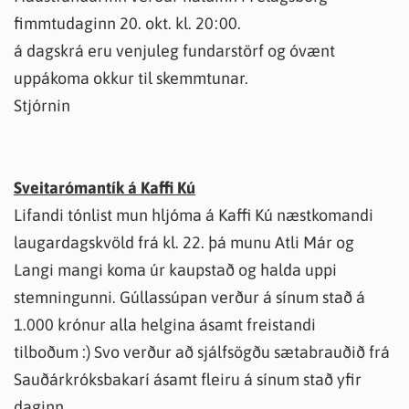
fimmtudaginn 20. okt. kl. 20:00.
á dagskrá eru venjuleg fundarstörf og óvænt
uppákoma okkur til skemmtunar.
Stjórnin
Sveitarómantík á Kaffi Kú
Lifandi tónlist mun hljóma á Kaffi Kú næstkomandi
laugardagskvöld frá kl. 22. þá munu Atli Már og
Langi mangi koma úr kaupstað og halda uppi
stemningunni. Gúllassúpan verður á sínum stað á
1.000 krónur alla helgina ásamt freistandi
tilboðum :) Svo verður að sjálfsögðu sætabrauðið frá
Sauðárkróksbakarí ásamt fleiru á sínum stað yfir
daginn.