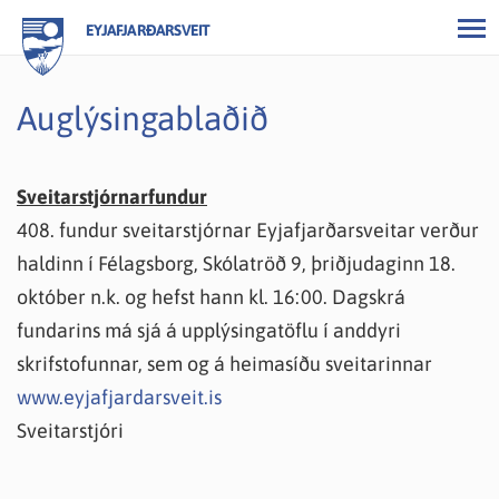
EYJAFJARÐARSVEIT
Auglýsingablaðið
Sveitarstjórnarfundur
408. fundur sveitarstjórnar Eyjafjarðarsveitar verður
haldinn í Félagsborg, Skólatröð 9, þriðjudaginn 18.
október n.k. og hefst hann kl. 16:00. Dagskrá
fundarins má sjá á upplýsingatöflu í anddyri
skrifstofunnar, sem og á heimasíðu sveitarinnar
www.eyjafjardarsveit.is
Sveitarstjóri