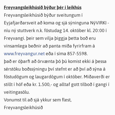
Freyvangsleikhúsið býður þér í leikhús
Freyvangsleikhúsið býður sveitungum í
Eyjafjarðarsveit að koma og sjá sýninguna NýVIRKI -
níu ný stuttverk n.k. föstudag 14. október kl. 20:00 í
Freyvangi. þeir sem vilja þiggja þetta boð eru
vinsamlega beðnir að panta miða fyrirfram á
www.freyvangur.net
eða í síma 857-5598.
það er óþarfi að örvænta þó þú komist ekki á þessa
sérstöku boðssýningu því stefnt er að því að sýna á
föstudögum og laugardögum í október. Miðaverði er
stillt í hóf eða kr. 1.500,- og alltaf gott tilboð í gangi í
veitingasölu.
Vonumst til að sjá ykkur sem flest,
Freyvangsleikhúsið