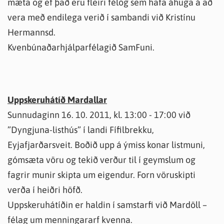
mæta og ef það eru fleiri félög sem hafa áhuga á að
vera með endilega verið í sambandi við Kristínu
Hermannsd.
Kvenbúnaðarhjálparfélagið SamFuni.
Uppskeruhátíð Mardallar
Sunnudaginn 16. 10. 2011, kl. 13:00 - 17:00 við
”Dyngjuna-listhús” í landi Fífilbrekku,
Eyjafjarðarsveit. Boðið upp á ýmiss konar listmuni,
gómsæta vöru og tekið verður til í geymslum og
fagrir munir skipta um eigendur. Forn vöruskipti
verða í heiðri höfð.
Uppskeruhátíðin er haldin í samstarfi við Mardöll –
félag um menningararf kvenna.