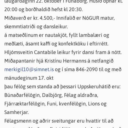
laugardaginn 22. október í Funaborg. Húsið opnar kl.
20:00 og borðhaldið hefst kl 20:30.
Miðaverð er kr. 4.500,- Innifalið er NóGUR matur,
skemmtiatriði og dansleikur.
á matseðlinum er nautakjöt, fyllt lambalæri og
meðlæti, ásamt kaffi og konfektköku í eftirrétt.
Hljómsveitin Cantabile leikur fyrir dansi fram á nótt.
Miðapantanir hjá Kristínu Hermanns á netfangið
merkigil10@simnet.is
og í síma 846-2090 til og með
mánudeginum 17. okt
þau félög sem standa að þessari Uppskeruhátíð eru:
Búnaðarfélögin, Dalbjörg, Félag aldraðra,
Fjárræktarfélögin, Funi, kvenfélögin, Lions og
Samherjar.
Félagsmenn og aðrir sveitungar eru hvattir til að