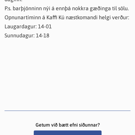
P.s. barþjónninn nýi á ennþá nokkra gæðinga til sölu.
Opnunartíminn á Kaffi Kú næstkomandi helgi verður:
Laugardagur: 14-01
Sunnudagur: 14-18
Getum við bætt efni síðunnar?