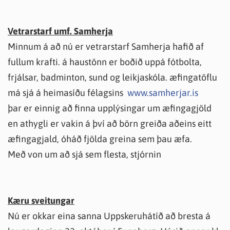
Vetrarstarf umf. Samherja
Minnum á að nú er vetrarstarf Samherja hafið af
fullum krafti. á haustönn er boðið uppá fótbolta,
frjálsar, badminton, sund og leikjaskóla. æfingatöflu
má sjá á heimasíðu félagsins
www.samherjar.is
þar er einnig að finna upplýsingar um æfingagjöld
en athygli er vakin á því að börn greiða aðeins eitt
æfingagjald, óháð fjölda greina sem þau æfa.
Með von um að sjá sem flesta, stjórnin
Kæru sveitungar
Nú er okkar eina sanna Uppskeruhátíð að bresta á