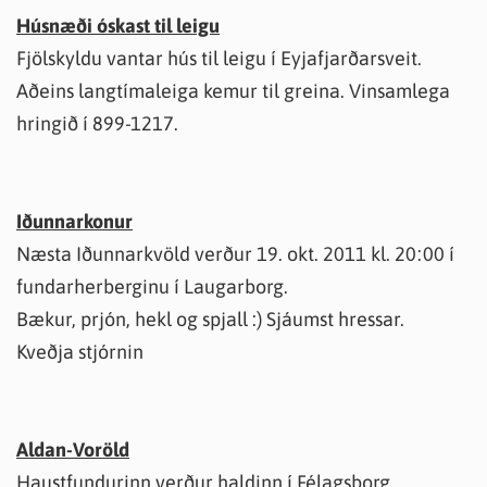
Húsnæði óskast til leigu
Fjölskyldu vantar hús til leigu í Eyjafjarðarsveit.
Aðeins langtímaleiga kemur til greina. Vinsamlega
hringið í 899-1217.
Iðunnarkonur
Næsta Iðunnarkvöld verður 19. okt. 2011 kl. 20:00 í
fundarherberginu í Laugarborg.
Bækur, prjón, hekl og spjall :) Sjáumst hressar.
Kveðja stjórnin
Aldan-Voröld
Haustfundurinn verður haldinn í Félagsborg