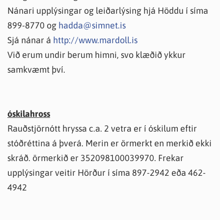
Nánari upplýsingar og leiðarlýsing hjá Höddu í síma
899-8770 og
hadda@simnet.is
Sjá nánar á
http://www.mardoll.is
Við erum undir berum himni, svo klæðið ykkur
samkvæmt því.
óskilahross
Rauðstjörnótt hryssa c.a. 2 vetra er í óskilum eftir
stóðréttina á þverá. Merin er örmerkt en merkið ekki
skráð. örmerkið er 352098100039970. Frekar
upplýsingar veitir Hörður í síma 897-2942 eða 462-
4942