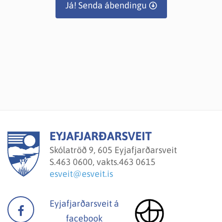
Já! Senda ábendingu
EYJAFJARÐARSVEIT
Skólatröð 9, 605 Eyjafjarðarsveit
S.
463 0600, vakts.463 0615
esveit@esveit.is
Eyjafjarðarsveit á
facebook