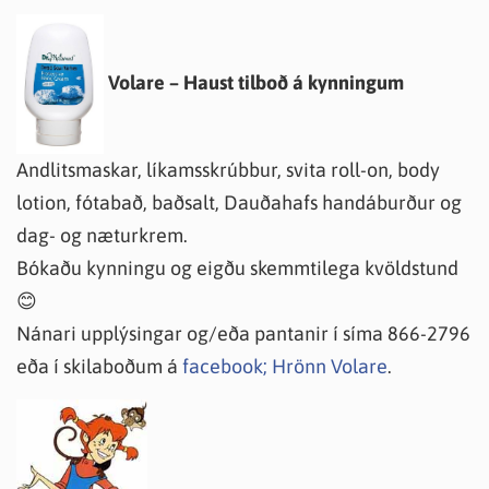
Volare – Haust tilboð á kynningum
Andlitsmaskar, líkamsskrúbbur, svita roll-on, body
lotion, fótabað, baðsalt, Dauðahafs handáburður og
dag- og næturkrem.
Bókaðu kynningu og eigðu skemmtilega kvöldstund
😊
Nánari upplýsingar og/eða pantanir í síma 866-2796
eða í skilaboðum á
facebook; Hrönn Volare
.