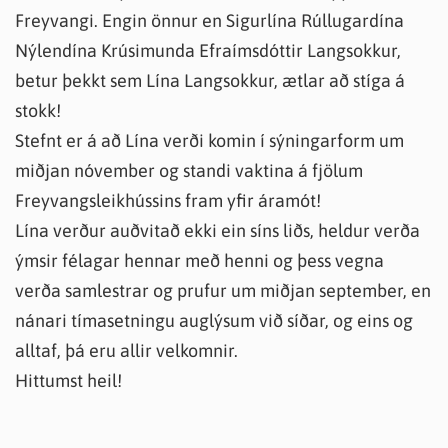
Freyvangi. Engin önnur en Sigurlína Rúllugardína
Nýlendína Krúsimunda Efraímsdóttir Langsokkur,
betur þekkt sem Lína Langsokkur, ætlar að stíga á
stokk!
Stefnt er á að Lína verði komin í sýningarform um
miðjan nóvember og standi vaktina á fjölum
Freyvangsleikhússins fram yfir áramót!
Lína verður auðvitað ekki ein síns liðs, heldur verða
ýmsir félagar hennar með henni og þess vegna
verða samlestrar og prufur um miðjan september, en
nánari tímasetningu auglýsum við síðar, og eins og
alltaf, þá eru allir velkomnir.
Hittumst heil!