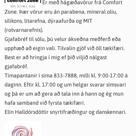
Er með hágæðavörur frá Comfort
Zone. Þær vörur eru án parabena, mineral olíu,
silikons, litarefna, dýraafurða og MIT
(rotvarnarefnis).
Gjafabréf til sölu, þú velur ákveðna meðferð eða
upphæð að eigin vali. Tilvalin gjöf við öll tækifæri.
Best er að hringja í mig ef þið viljið nálgast
gjafabréf.
Tímapantanir í síma 833-7888, milli kl. 9:00-17:00 á
daginn. Eftir kl. 17:00 og um helgar svarar símsvari
og þá er um að gera að tala inn á hann og ég mun
hafa samband við fyrsta tækifæri.
Elín Halldórsdóttir snyrtifræðingur og danskennari.