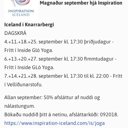
Magnaður september hjà Inspiration
Iceland í Knarrarbergi
DAGSKRÁ
4.+11.+18.+25. september kl. 17:30 þriðjudagur -
Frítt í Inside Gló Yoga.
6.+13.+20.+27. september kl. 17:30 fimmtudagur -
Frítt í Inside GLó Yoga.
7.+14.+21.+28. september kl. 17:30 til kl. 22:00 - Frítt
í Vellíðunarstofu.
Allan september: 50% afsláttur af nuddi og
nálastungum.
Bókaðu nuddið þitt á netinu, afsláttarkóði: 092018.
https://www.inspiration-iceland.com/is/joga