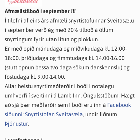
Afmælistilboð í september !!!
Í tilefni af eins árs afmæli snyrtistofunnar Sveitasælu
í september verð ég með 20% tilboð á öllum
snyrtingum fyrir utan litun og plokkun.
Er með opið mánudaga og miðvikudaga kl. 12:00-
18:00, þriðjudaga og fimmtudaga kl. 14.00-16.00
(stutt opnun þessa tvo daga sökum danskennslu) og
föstudaga kl. 9:00-14:00.
Allar helstu snyrtimeðferðir í boði í notalegu
umhverfi í sveitinni á Lamb Inn, Öngulsstöðum. Hægt
að sjá þær meðferðir sem í boði eru inn á
Facebook
síðunni: Snyrtistofan Sveitasæla
, undir liðnum
Þjónustur
.