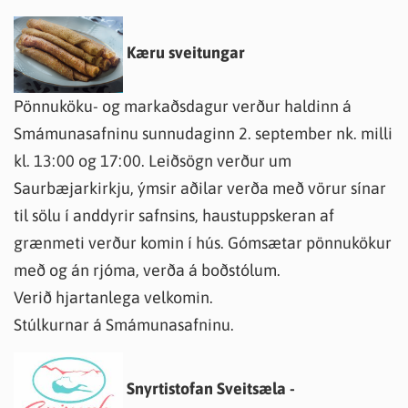
Kæru sveitungar
Pönnuköku- og markaðsdagur verður haldinn á
Smámunasafninu sunnudaginn 2. september nk. milli
kl. 13:00 og 17:00. Leiðsögn verður um
Saurbæjarkirkju, ýmsir aðilar verða með vörur sínar
til sölu í anddyrir safnsins, haustuppskeran af
grænmeti verður komin í hús. Gómsætar pönnukökur
með og án rjóma, verða á boðstólum.
Verið hjartanlega velkomin.
Stúlkurnar á Smámunasafninu.
Snyrtistofan Sveitsæla -