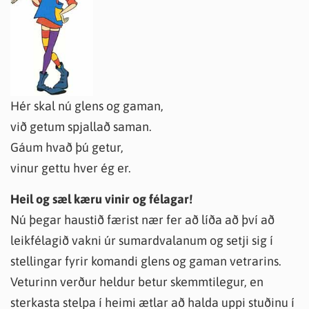
Hér skal nú glens og gaman,
við getum spjallað saman.
Gáum hvað þú getur,
vinur gettu hver ég er.
Heil og sæl kæru vinir og félagar!
Nú þegar haustið færist nær fer að líða að því að
leikfélagið vakni úr sumardvalanum og setji sig í
stellingar fyrir komandi glens og gaman vetrarins.
Veturinn verður heldur betur skemmtilegur, en
sterkasta stelpa í heimi ætlar að halda uppi stuðinu í