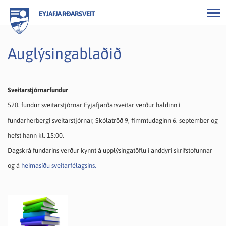
EYJAFJARÐARSVEIT
Auglýsingablaðið
Sveitarstjórnarfundur
520. fundur sveitarstjórnar Eyjafjarðarsveitar verður haldinn í
fundarherbergi sveitarstjórnar, Skólatröð 9, fimmtudaginn 6. september og
hefst hann kl. 15:00.
Dagskrá fundarins verður kynnt á upplýsingatöflu í anddyri skrifstofunnar
og á
heimasíðu sveitarfélagsins.