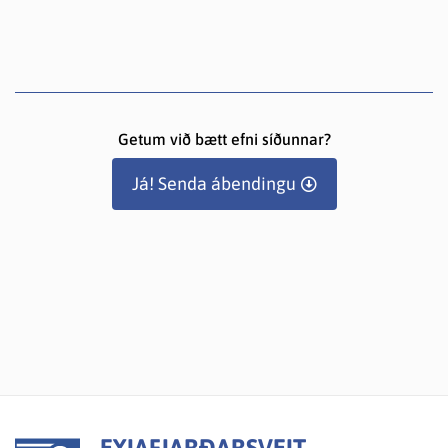
Getum við bætt efni síðunnar?
Já! Senda ábendingu
EYJAFJARÐARSVEIT