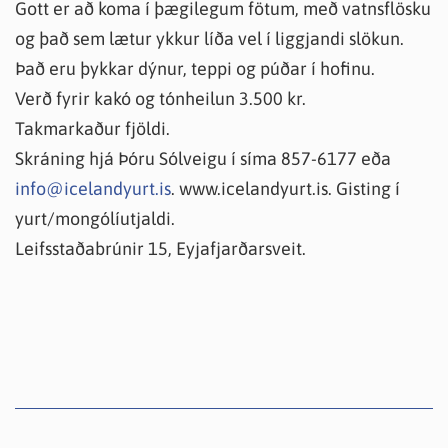
Gott er að koma í þægilegum fötum, með vatnsflösku
og það sem lætur ykkur líða vel í liggjandi slökun.
Það eru þykkar dýnur, teppi og púðar í hofinu.
Verð fyrir kakó og tónheilun 3.500 kr.
Takmarkaður fjöldi.
Skráning hjá Þóru Sólveigu í síma 857-6177 eða
info@icelandyurt.is
. www.icelandyurt.is. Gisting í
yurt/mongólíutjaldi.
Leifsstaðabrúnir 15, Eyjafjarðarsveit.