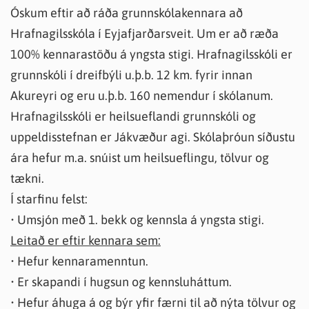
Óskum eftir að ráða grunnskólakennara að
Hrafnagilsskóla í Eyjafjarðarsveit. Um er að ræða
100% kennarastöðu á yngsta stigi. Hrafnagilsskóli er
grunnskóli í dreifbýli u.þ.b. 12 km. fyrir innan
Akureyri og eru u.þ.b. 160 nemendur í skólanum.
Hrafnagilsskóli er heilsueflandi grunnskóli og
uppeldisstefnan er Jákvæður agi. Skólaþróun síðustu
ára hefur m.a. snúist um heilsueflingu, tölvur og
tækni.
Í starfinu felst:
• Umsjón með 1. bekk og kennsla á yngsta stigi.
Leitað er eftir kennara sem:
• Hefur kennaramenntun.
• Er skapandi í hugsun og kennsluháttum.
• Hefur áhuga á og býr yfir færni til að nýta tölvur og