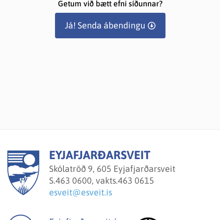
Getum við bætt efni síðunnar?
Já! Senda ábendingu
EYJAFJARÐARSVEIT
Skólatröð 9, 605 Eyjafjarðarsveit
S.
463 0600, vakts.463 0615
esveit@esveit.is