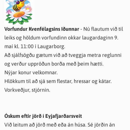
Vorfundur Kvenfélagsins Iðunnar
- Nú flautum við til
leiks og höldum vorfundinn okkar laugardaginn 9.
maí kl. 11:00 í Laugarborg.
Að sjálfsögðu gætum við að tveggja metra reglunni
og verður uppröðun borða með þeim hætti.
Nýjar konur velkomnar.
Hlökkum til að sjá sem flestar, hressar og kátar.
Vorkveðjur, stjórnin.
Óskum eftir jörð í Eyjafjarðarsveit
Við leitum að jörð með eða án húsa. Sé jörðin án