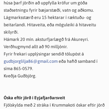
húsa þarf jörðin að uppfylla kröfur um góða
staðsetningu fyrir bæjarstæði, vatn og aðkomu.
Lágmarksstærð eru 15 hektarar í ræktuðu- og
beitarlandi. Hitaveita, eða möguleiki á hitaveitu
skilyrði.
Hámark 20 mín. aksturfjarlægð frá Akureyri.
Verðhugmynd allt að 90 milljónir.
Fyrir frekari upplýsingar sendið tölupóst á
gudbjorglilja86@gmail.com
eða hafið samband í
síma 865-0579.
Kveðja Guðbjörg.
Óska eftir jörð í Eyjafjarðarsveit
Fjölskylda með 2 stráka í Krummakoti óskar eftir jörð