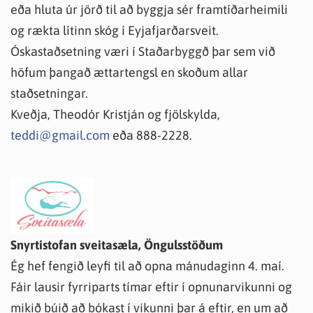
eða hluta úr jörð til að byggja sér framtíðarheimili
og rækta lítinn skóg í Eyjafjarðarsveit.
Óskastaðsetning væri í Staðarbyggð þar sem við
höfum þangað ættartengsl en skoðum allar
staðsetningar.
Kveðja, Theodór Kristján og fjölskylda,
teddi@gmail.com
eða 888-2228.
Snyrtistofan sveitasæla, Öngulsstöðum
Ég hef fengið leyfi til að opna mánudaginn 4. maí.
Fáir lausir fyrriparts tímar eftir í opnunarvikunni og
mikið búið að bókast í vikunni þar á eftir, en um að