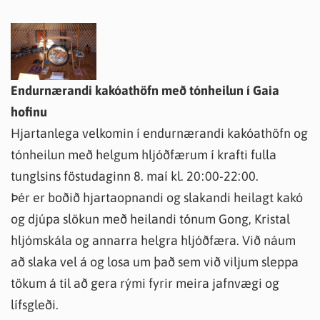
Endurnærandi kakóathöfn með tónheilun í Gaia
hofinu
Hjartanlega velkomin í endurnærandi kakóathöfn og
tónheilun með helgum hljóðfærum í krafti fulla
tunglsins föstudaginn 8. maí kl. 20:00-22:00.
Þér er boðið hjartaopnandi og slakandi heilagt kakó
og djúpa slökun með heilandi tónum Gong, Kristal
hljómskála og annarra helgra hljóðfæra. Við náum
að slaka vel á og losa um það sem við viljum sleppa
tökum á til að gera rými fyrir meira jafnvægi og
lífsgleði.