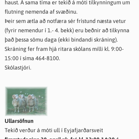
haust. Á sama tíma er tekið á móti tilkynningum um
flutning nemenda af svæðinu.
Þeir sem ætla að notfæra sér frístund næsta vetur
(fyrir nemendur í 1.- 4. bekk) eru beðnir að tilkynna
það þessa sömu daga (ekki bindandi skráning).
Skráning fer fram hjá ritara skólans milli kl. 9:00-
15:00 í síma 464-8100.
Skólastjóri.
Ullarsöfnun
Tekið verður á móti ull í Eyjafjarðarsveit