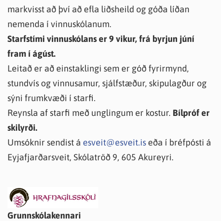
markvisst að því að efla liðsheild og góða líðan
nemenda í vinnuskólanum.
Starfstími vinnuskólans er 9 vikur, frá byrjun júní
fram í ágúst.
Leitað er að einstaklingi sem er góð fyrirmynd,
stundvís og vinnusamur, sjálfstæður, skipulagður og
sýni frumkvæði í starfi.
Reynsla af starfi með unglingum er kostur.
Bílpróf er
skilyrði.
Umsóknir sendist á
esveit@esveit.is
eða í bréfpósti á
Eyjafjarðarsveit, Skólatröð 9, 605 Akureyri.
Grunnskólakennari