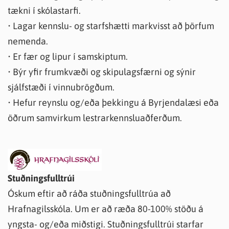
tækni í skólastarfi.
• Lagar kennslu- og starfshætti markvisst að þörfum
nemenda.
• Er fær og lipur í samskiptum.
• Býr yfir frumkvæði og skipulagsfærni og sýnir
sjálfstæði í vinnubrögðum.
• Hefur reynslu og/eða þekkingu á Byrjendalæsi eða
öðrum samvirkum lestrarkennsluaðferðum.
Stuðningsfulltrúi
Óskum eftir að ráða stuðningsfulltrúa að
Hrafnagilsskóla. Um er að ræða 80-100% stöðu á
yngsta- og/eða miðstigi. Stuðningsfulltrúi starfar