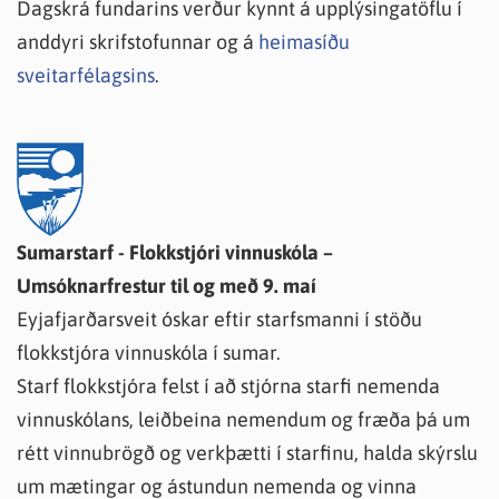
Dagskrá fundarins verður kynnt á upplýsingatöflu í
anddyri skrifstofunnar og á
heimasíðu
sveitarfélagsins
.
Sumarstarf - Flokkstjóri vinnuskóla –
Umsóknarfrestur til og með 9. maí
Eyjafjarðarsveit óskar eftir starfsmanni í stöðu
flokkstjóra vinnuskóla í sumar.
Starf flokkstjóra felst í að stjórna starfi nemenda
vinnuskólans, leiðbeina nemendum og fræða þá um
rétt vinnubrögð og verkþætti í starfinu, halda skýrslu
um mætingar og ástundun nemenda og vinna