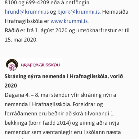
8100 og 699-4209 eða á netföngin
hrund@krummi.is
og
bjork@krummi.is
. Heimasíða
Hrafnagilsskóla er
www.krummi.is
.
Ráðið er frá 1. ágúst 2020 og umsóknarfrestur er til
15. maí 2020.
Skráning nýrra nemenda í Hrafnagilsskóla, vorið
2020
Dagana 4. – 8. maí stendur yfir skráning nýrra
nemenda í Hrafnagilsskóla. Foreldrar og
forráðamenn eru beðnir að skrá tilvonandi 1.
bekkinga (börn fædd 2014) og einnig aðra nýja
nemendur sem væntanlegir eru í skólann næsta