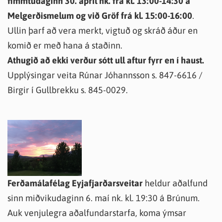
fimmtudaginn 30. apríl nk. frá kl. 13:00-14:30 á
Melgerðismelum og við Gröf frá kl. 15:00-16:00
.
Ullin þarf að vera merkt, vigtuð og skráð áður en
komið er með hana á staðinn.
Athugið að ekki verður sótt ull aftur fyrr en í haust.
Upplýsingar veita Rúnar Jóhannsson s. 847-6616 /
Birgir í Gullbrekku s. 845-0029.
Ferðamálafélag Eyjafjarðarsveitar
heldur aðalfund
sinn miðvikudaginn 6. maí nk. kl. 19:30 á Brúnum.
Auk venjulegra aðalfundarstarfa, koma ýmsar