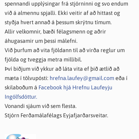
spennandi upplýsingar frá stjórninni og svo endum
við á almennu spjalli. Ekki veitir af að hittast og
styðja hvert annað á þessum skrýtnu tímum.
Allir velkomnir, bæði félagsmenn og aðrir
áhugasamir um þessi málefni.
Við þurfum að vita fjöldann til að virða reglur um
fjölda og tveggja metra millibil.
Því biðjum við ykkur að láta vita ef þið ætlið að
mæta í tölvupósti:
hrefna.laufey@gmail.com
eða í
skilaboðum á
Facebook hjá Hrefnu Laufeyju
Ingólfsdóttur.
Vonandi sjáum við sem flesta.
Stjórn Ferðamálafélags Eyjafjarðarsveitar.