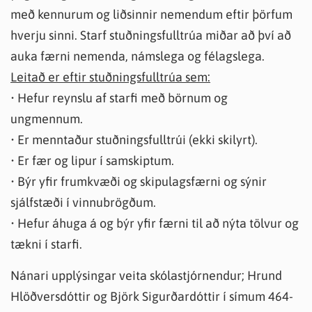
með kennurum og liðsinnir nemendum eftir þörfum
hverju sinni. Starf stuðningsfulltrúa miðar að því að
auka færni nemenda, námslega og félagslega.
Leitað er eftir stuðningsfulltrúa sem:
• Hefur reynslu af starfi með börnum og
ungmennum.
• Er menntaður stuðningsfulltrúi (ekki skilyrt).
• Er fær og lipur í samskiptum.
• Býr yfir frumkvæði og skipulagsfærni og sýnir
sjálfstæði í vinnubrögðum.
• Hefur áhuga á og býr yfir færni til að nýta tölvur og
tækni í starfi.
Nánari upplýsingar veita skólastjórnendur; Hrund
Hlöðversdóttir og Björk Sigurðardóttir í símum 464-