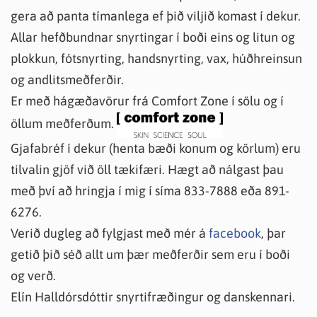
gera að panta tímanlega ef þið viljið komast í dekur.
Allar hefðbundnar snyrtingar í boði eins og litun og
plokkun, fótsnyrting, handsnyrting, vax, húðhreinsun
og andlitsmeðferðir.
Er með hágæðavörur frá Comfort Zone í sölu og í
öllum meðferðum.
Gjafabréf í dekur (henta bæði konum og körlum) eru
tilvalin gjöf við öll tækifæri. Hægt að nálgast þau
með því að hringja í mig í síma 833-7888 eða 891-
6276.
Verið dugleg að fylgjast með mér á
facebook
, þar
getið þið séð allt um þær meðferðir sem eru í boði
og verð.
Elín Halldórsdóttir snyrtifræðingur og danskennari.