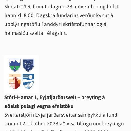
Skólatröð 9, fimmtudaginn 23. nóvember og hefst
hann kl. 8.00. Dagskrá fundarins verður kynnt á
upplýsingatöflu í anddyri skrifstofunnar og á
heimasíðu sveitarfélagsins.
Stóri-Hamar 1, Eyjafjarðarsveit – breyting á
aðalskipulagi vegna efnistöku
Sveitarstjórn Eyjafjarðarsveitar samþykkti á fundi
sínum 12. október 2023 að vísa tillögu um breytingu