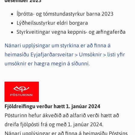
desember 2023
Íþrótta- og tómstundastyrkur barna 2023
Lýðheilsustyrkur eldri borgara
Styrkveitingar vegna keppnis- og æfingaferða
Nánari upplýsingar um styrkina er að finna á
heimasíðu Eyjafjarðarsveitar > Umsóknir > listi yfir
umsóknir er hægra megin á síðunni.
Fjöldreifingu verður hætt 1. janúar 2024
Pósturinn hefur ákveðið að alfarið verði hætt að
dreifa fjölpósti frá og með 1. janúar 2024.
Nánari upplýsingar er að finna á heimasíðu Póstsins