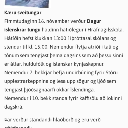
Kæru sveitungar
Fimmtudaginn 16. nóvember verður
Dagur
íslenskrar tungu
haldinn hátíðlegur í Hrafnagilsskóla.
Hátíðin hefst klukkan 13:00 í íþróttasal skólans og
stendur til kl. 15:00. Nemendur flytja atriði í tali og
tónum sem tengjast þema dagsins sem að þessu sinni
er álfar, huldufólk og íslenskar kynjaskepnur.
Nemendur 7. bekkjar hefja undirbúning fyrir Stóru
upplestrarkeppnina og lesa upp sögur og ljóð sem
tengjast þjóðsagnaarfi okkar Íslendinga.
Nemendur í 10. bekk standa fyrir kaffisölu að lokinni
dagskrá.
Þar verður standandi hlaðborð og eru verð