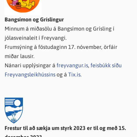
Bangsímon og Gríslingur
Minnum á miðasölu á Bangsímon og Grísling í
jólasveinaleit í Freyvangi.
Frumsýning á föstudaginn 17. nóvember, örfáir
miðar lausir.
Nánari upplýsingar á
freyvangur.is
,
feisbúkk síðu
Freyvangsleikhússins
og á
Tix.is
.
Frestur til að sækja um styrk 2023 er til og með 15.