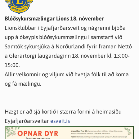
Blóðsykursmælingar Lions 18. nóvember
Lionsklúbbar í Eyjafjarðarsveit og nágrenni bjóða
upp á ókeypis blóðsykursmælingu í samstarfi við
Samtök sykursjúka á Norðurlandi fyrir framan Nettó
á Glerártorgi laugardaginn 18. nóvember kl. 13:00-
15:00.
Allir velkomnir og viljum við hvetja fólk til að koma
og fá mælingu.
Hægt er að sjá kortið í stærra formi á heimasíðu
Eyjafjarðarsveitar
esveit.is