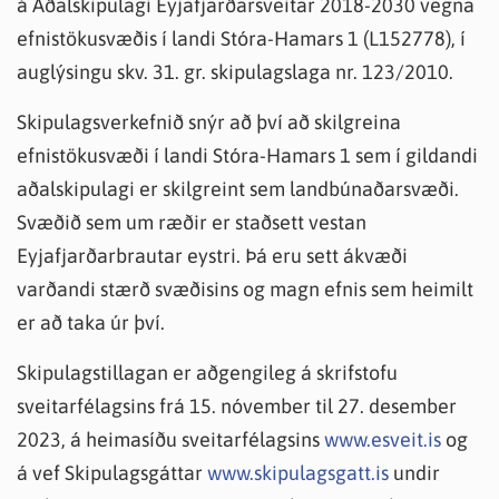
á Aðalskipulagi Eyjafjarðarsveitar 2018-2030 vegna
efnistökusvæðis í landi Stóra-Hamars 1 (L152778), í
auglýsingu skv. 31. gr. skipulagslaga nr. 123/2010.
Skipulagsverkefnið snýr að því að skilgreina
efnistökusvæði í landi Stóra-Hamars 1 sem í gildandi
aðalskipulagi er skilgreint sem landbúnaðarsvæði.
Svæðið sem um ræðir er staðsett vestan
Eyjafjarðarbrautar eystri. Þá eru sett ákvæði
varðandi stærð svæðisins og magn efnis sem heimilt
er að taka úr því.
Skipulagstillagan er aðgengileg á skrifstofu
sveitarfélagsins frá 15. nóvember til 27. desember
2023, á heimasíðu sveitarfélagsins
www.esveit.is
og
á vef Skipulagsgáttar
www.skipulagsgatt.is
undir