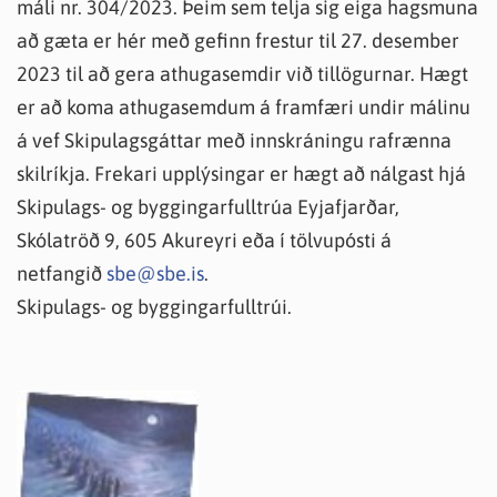
máli nr. 304/2023. Þeim sem telja sig eiga hagsmuna
að gæta er hér með gefinn frestur til 27. desember
2023 til að gera athugasemdir við tillögurnar. Hægt
er að koma athugasemdum á framfæri undir málinu
á vef Skipulagsgáttar með innskráningu rafrænna
skilríkja. Frekari upplýsingar er hægt að nálgast hjá
Skipulags- og byggingarfulltrúa Eyjafjarðar,
Skólatröð 9, 605 Akureyri eða í tölvupósti á
netfangið
sbe@sbe.is
.
Skipulags- og byggingarfulltrúi.