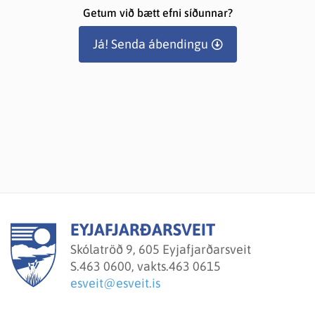
Getum við bætt efni síðunnar?
Já! Senda ábendingu
EYJAFJARÐARSVEIT
Skólatröð 9, 605 Eyjafjarðarsveit
S.
463 0600, vakts.463 0615
esveit@esveit.is