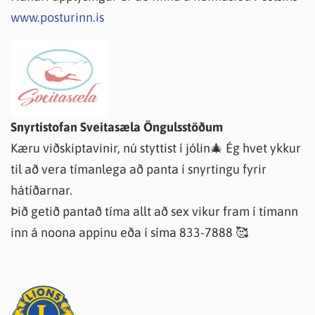
www.posturinn.is
Snyrtistofan Sveitasæla Öngulsstöðum
Kæru viðskiptavinir, nú styttist í jólin🎄 Ég hvet ykkur
til að vera tímanlega að panta í snyrtingu fyrir
hátíðarnar.
Þið getið pantað tíma allt að sex vikur fram í tímann
inn á noona appinu eða í síma 833-7888 🥰