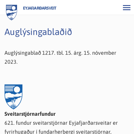
EYJAFJARÐARSVEIT
Auglýsingablaðið
Auglýsingablað 1217. tbl. 15. árg. 15. nóvember
2023.
Sveitarstjórnarfundur
621. fundur sveitarstjórnar Eyjafjarðarsveitar er
fyrirhugaður í fundarherbergi sveitarstjórnar,