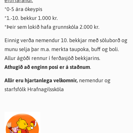
eftirfarandi:
*0-5 ára ókeypis
*1.-10. bekkur 1.000 kr.
*Þeir sem lokið hafa grunnskóla 2.000 kr.
Einnig verða nemendur 10. bekkjar með söluborð og
munu selja þar m.a. merkta taupoka, buff og boli.
Allur ágóði rennur í ferðasjóð bekkjarins.
Athugið að enginn posi er á staðnum
.
Allir eru hjartanlega velkomnir,
nemendur og
starfsfólk Hrafnagilsskóla